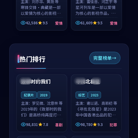
主演：
刘亦菲、黄渤 等
主演：
雷佳音、河正宇 等
寒锋交锋·典藏是一部
星河列车是一部以爱情
以爱情为核心的影视作
为核心的影视作品，围
品，围绕危机、反转与
绕危机、反转与人物成
42,586
9.5
61,609
9.5
爱情
爱情
人物成长展开，整体节
长展开，整体节奏紧
奏紧凑，值得推荐观
凑，值得推荐观看。
看。
热门排行
完整榜单
99:22
99:18
致那时的我们
寻找北极星
中国
4K
中国
4K
纪录片
2019
综艺
2023
主演：
罗见微、沈意林 等
主演：
谢以诺、高若初 等
2019年的《致那时的我
《寻找北极星》是2023
们》是高桥纯再度打磨
年中国香港出品的犯罪
的喜剧佳作。中国大陆
新作，主创团队希望用
98,831
7.8
98,780
9.3
喜剧
犯罪
的取景与都市寓言的氛
公路冒险的故事让观众
99:44
99:40
围相互成就，罗见微与
停下来想一想。谢以诺