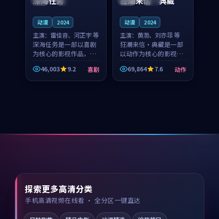
深海任务
狂潮来信·典藏
动漫
2024
动漫
2024
主演：
雷佳音、河正宇 等
主演：
黄渤、刘亦菲 等
深海任务是一部以喜剧
狂潮来信·典藏是一部
为核心的影视作品，围
以动作为核心的影视作
绕危机、反转与人物成
品，围绕危机、反转与
46,003
9.2
69,864
7.6
喜剧
动作
长展开，整体节奏紧
人物成长展开，整体节
凑，值得推荐观看。
奏紧凑，值得推荐观
看。
探索更多高清分类
手机高清视频在线看 · 全分区一键直达