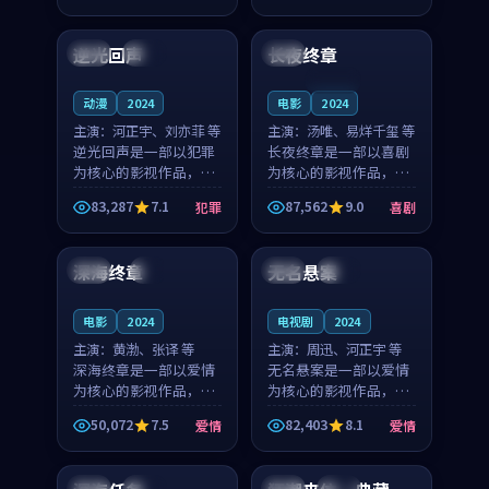
99:17
99:23
奏紧凑，值得推荐观
奏紧凑，值得推荐观
看。
看。
逆光回声
长夜终章
中国
高分
中国
连载中
动漫
2024
电影
2024
主演：
河正宇、刘亦菲 等
主演：
汤唯、易烊千玺 等
逆光回声是一部以犯罪
长夜终章是一部以喜剧
为核心的影视作品，围
为核心的影视作品，围
绕危机、反转与人物成
绕危机、反转与人物成
83,287
7.1
87,562
9.0
犯罪
喜剧
长展开，整体节奏紧
长展开，整体节奏紧
99:03
99:00
凑，值得推荐观看。
凑，值得推荐观看。
深海终章
无名悬案
韩国
4K
日本
完结
电影
2024
电视剧
2024
主演：
黄渤、张译 等
主演：
周迅、河正宇 等
深海终章是一部以爱情
无名悬案是一部以爱情
为核心的影视作品，围
为核心的影视作品，围
绕危机、反转与人物成
绕危机、反转与人物成
50,072
7.5
82,403
8.1
爱情
爱情
长展开，整体节奏紧
长展开，整体节奏紧
99:10
97:15
凑，值得推荐观看。
凑，值得推荐观看。
中国
独播
英国
高分