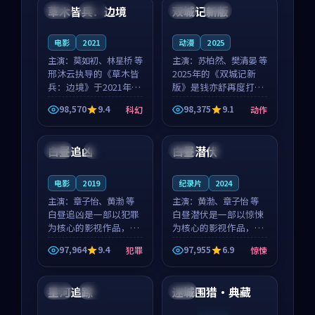
沈意林的对手戏自然克
领衔，高若初担任重要
草木皆兵：边境
双城记新版
泰国
独播
中国
独播
制，让整部影片在悬
角色，戚南柯的叙事
念...
节...
电影
2021
动漫
2025
主演：
莫如初、林星桥 等
主演：
苏柏然、樊清晏 等
邢沐云执导的《草木皆
2025年的《双城记新
兵：边境》于2021年面
版》是钱亦舒再度打磨
世，泰国的城市气质与
的动作佳作。中国大陆
98,570
9.4
98,375
9.1
科幻
动作
校园青春的人物心境共
的取景与沙漠探险的氛
99:19
99:29
同构筑了影片基调。莫
围相互成就，苏柏然与
如初、林星桥用细腻的
樊清晏的对手戏自然克
白昼追凶
白昼潜伏
法国
4K
日本
4K
表演撑起整部科幻电
制，让整部影片在悬念
影...
与...
电影
2019
纪录片
2024
主演：
章子怡、黄渤 等
主演：
黄渤、章子怡 等
白昼追凶是一部以犯罪
白昼潜伏是一部以惊悚
为核心的影视作品，围
为核心的影视作品，围
绕危机、反转与人物成
绕危机、反转与人物成
97,964
9.4
97,955
6.9
犯罪
惊悚
长展开，整体节奏紧
长展开，整体节奏紧
99:54
99:42
凑，值得推荐观看。
凑，值得推荐观看。
星河追踪
迷城围猎·典藏
日本
热播
美国
连载中