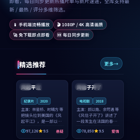
即看，每日同步更新热播片单与新片速递，全库支持最
新 / 最热 / 评分多维筛选。
📱 手机端流畅播放
🎬 1080P / 4K 高清画质
🚀 免下载即点即看
🆕 每日同步更新
精选推荐
更多
99:07
99:21
风起平江
风信子开了
美国
完结
法国
4K
纪录片
2020
电视剧
2018
主演：
林星桥、时晴方 等
主演：
颜以南、余可遇 等
把镜头拉到美国的《风
《风信子开了》讲述了
起平江》，是一部以时
一段发生在法国的春日
光记忆为底色的悬疑作
漫步故事。颜以南饰演
97,126
9.5
78,850
9.5
悬疑
爱情
品。林星桥和时晴方贡
的主角与余可遇的角色
99:53
99:40
献了2020年颇受关注的
因一场意外卷入更深的