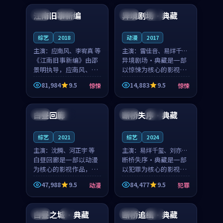
合作演出，影片在情感
纠葛，爱情元素贯穿始
江南旧事新编
异境剧场·典藏
日本
院线
泰国
独播
层次与现实质感之间
终，节奏稳健而富有张
游...
力，...
综艺
2018
动漫
2017
主演：
应南风、李宥真 等
主演：
雷佳音、易烊千玺
《江南旧事新编》由邵
等
异境剧场·典藏是一部
景明执导，应南风、李
以惊悚为核心的影视作
宥真领衔主演，是一部
品，围绕危机、反转与
81,984
9.5
14,883
9.5
惊悚
惊悚
2018年上映的日本惊悚
人物成长展开，整体节
91:50
99:14
综艺。影片以邻里温情
奏紧凑，值得推荐观
为切入，呈现一段从初
看。
白昼回廊
断桥失序·典藏
英国
独播
英国
完结
遇到告别都浸着真实
情...
综艺
2021
综艺
2024
主演：
沈腾、河正宇 等
主演：
易烊千玺、刘亦菲
白昼回廊是一部以动漫
等
断桥失序·典藏是一部
为核心的影视作品，围
以犯罪为核心的影视作
绕危机、反转与人物成
品，围绕危机、反转与
47,988
9.5
84,477
9.5
动漫
犯罪
长展开，整体节奏紧
人物成长展开，整体节
92:05
99:01
凑，值得推荐观看。
奏紧凑，值得推荐观
看。
白昼之城·典藏
断桥追缉·典藏
泰国
4K
美国
杜比