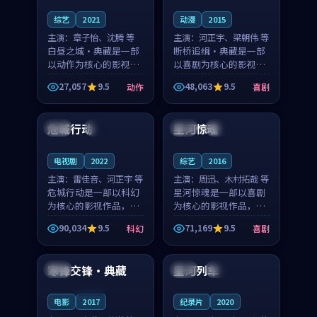
综艺
2021
动漫
2015
主演：
章子怡、沈腾 等
主演：
河正宇、梁朝伟 等
白昼之城·典藏是一部
断桥追缉·典藏是一部
以动作为核心的影视作
以喜剧为核心的影视作
品，围绕危机、反转与
品，围绕危机、反转与
27,057
9.5
48,063
9.5
动作
喜剧
人物成长展开，整体节
人物成长展开，整体节
89:41
99:21
奏紧凑，值得推荐观
奏紧凑，值得推荐观
看。
看。
危城行动
星河惊魂
英国
4K
日本
完结
电视剧
2022
综艺
2016
主演：
雷佳音、河正宇 等
主演：
周迅、木村拓哉 等
危城行动是一部以科幻
星河惊魂是一部以喜剧
为核心的影视作品，围
为核心的影视作品，围
绕危机、反转与人物成
绕危机、反转与人物成
90,034
9.5
71,169
9.5
科幻
喜剧
长展开，整体节奏紧
长展开，整体节奏紧
99:39
99:46
凑，值得推荐观看。
凑，值得推荐观看。
寒锋交锋·典藏
星河列车
英国
法国
高分
连载中
电影
2017
纪录片
2020