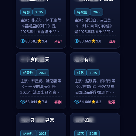
之...
与...
电影
2025
电视剧
2025
主演：
朴艺珍、沐子瑜 等
主演：
邵知白、吉田美琴
《暑期里的列车》是
等
《一封来自首尔的信》
2025年中国香港出品的
是2025年韩国出品的动
科幻新作，主创团队希
漫新作，主创团队希望
80,581
9.4
80,669
9.0
科幻
动漫
望用城市夜归人的故事
用高考往事的故事让观
99:12
99:48
让观众停下来想一想。
众停下来想一想。邵知
朴艺珍领衔，沐子瑜担
白领衔，吉田美琴担任
三十岁的夏天
远方有山
法国
4K
法国
独播
任重要角色，郑书延的
重要角色，谢承南的
叙...
叙...
纪录片
2025
综艺
2025
主演：
韩星澜、陆见鹿 等
主演：
赵砚青、颜以南 等
《三十岁的夏天》是
《远方有山》是2025年
2025年法国出品的喜剧
法国出品的犯罪新作，
新作，主创团队希望用
主创团队希望用高校追
63,044
7.8
64,666
8.2
喜剧
犯罪
深夜电台的故事让观众
梦的故事让观众停下来
99:32
99:08
停下来想一想。韩星澜
想一想。赵砚青领衔，
领衔，陆见鹿担任重要
颜以南担任重要角色，
当时只道是寻常
旧梦如新
泰国
杜比
中国
高分
角色，山田纯一的叙事
山田纯一的叙事节奏
节...
一...
纪录片
2025
综艺
2025