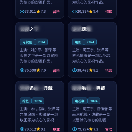
为核心的影视作品，围
为核心的影视作品，围
绕危机、反转与人物成
绕危机、反转与人物成
88,911
7.3
20,384
9.4
冒险
惊悚
长展开，整体节奏紧
长展开，整体节奏紧
97:52
99:20
凑，值得推荐观看。
凑，值得推荐观看。
长夜之下
逆光惊魂
中国
完结
法国
独播
电视剧
2024
电影
2024
主演：
刘亦菲、张译 等
主演：
河正宇、张译 等
长夜之下是一部以冒险
逆光惊魂是一部以犯罪
为核心的影视作品，围
为核心的影视作品，围
绕危机、反转与人物成
绕危机、反转与人物成
76,598
7.0
38,478
8.1
冒险
犯罪
长展开，整体节奏紧
长展开，整体节奏紧
99:23
99:03
凑，值得推荐观看。
凑，值得推荐观看。
异境追凶·典藏
南港航线·典藏
泰国
独播
美国
热播
综艺
2024
电视剧
2024
主演：
木村拓哉、张译 等
主演：
河正宇、雷佳音 等
异境追凶·典藏是一部
南港航线·典藏是一部
以犯罪为核心的影视作
以冒险为核心的影视作
品，围绕危机、反转与
品，围绕危机、反转与
79,512
9.1
79,754
7.3
犯罪
冒险
人物成长展开，整体节
人物成长展开，整体节