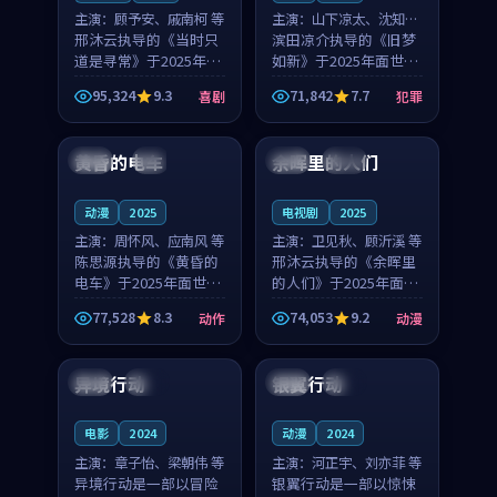
主演：
顾予安、戚南柯 等
主演：
山下凉太、沈知韵
邢沐云执导的《当时只
等
滨田凉介执导的《旧梦
道是寻常》于2025年面
如新》于2025年面世，
世，泰国的城市气质与
中国台湾的城市气质与
95,324
9.3
71,842
7.7
喜剧
犯罪
母女情深的人物心境共
异国相遇的人物心境共
99:20
99:56
同构筑了影片基调。顾
同构筑了影片基调。山
予安、戚南柯用细腻的
下凉太、沈知韵用细腻
黄昏的电车
余晖里的人们
日本
4K
泰国
完结
表演撑起整部喜剧电
的表演撑起整部犯罪
影...
电...
动漫
2025
电视剧
2025
主演：
周怀风、应南风 等
主演：
卫见秋、顾沂溪 等
陈思源执导的《黄昏的
邢沐云执导的《余晖里
电车》于2025年面世，
的人们》于2025年面
日本的城市气质与渔村
世，泰国的城市气质与
77,528
8.3
74,053
9.2
动作
动漫
故事的人物心境共同构
小镇生活的人物心境共
93:56
99:37
筑了影片基调。周怀
同构筑了影片基调。卫
风、应南风用细腻的表
见秋、顾沂溪用细腻的
异境行动
银翼行动
法国
独播
英国
杜比
演撑起整部动作电影，
表演撑起整部动漫电
剧...
影，...
电影
2024
动漫
2024
主演：
章子怡、梁朝伟 等
主演：
河正宇、刘亦菲 等
异境行动是一部以冒险
银翼行动是一部以惊悚