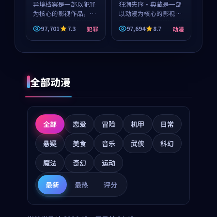
异境档案是一部以犯罪
狂潮失序·典藏是一部
为核心的影视作品，围
以动漫为核心的影视作
绕危机、反转与人物成
品，围绕危机、反转与
97,701
7.3
97,694
8.7
犯罪
动漫
长展开，整体节奏紧
人物成长展开，整体节
凑，值得推荐观看。
奏紧凑，值得推荐观
看。
全部动漫
全部
恋爱
冒险
机甲
日常
悬疑
美食
音乐
武侠
科幻
魔法
奇幻
运动
最新
最热
评分