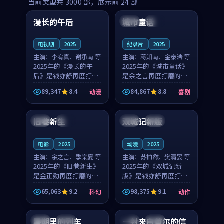
99:16
99:52
当前类型共
3000
部，展示前
24
部
漫长的午后
城市童话
中国
高分
美国
院线
电视剧
2025
纪录片
2025
主演：
李宥真、谢承南 等
主演：
蒋知南、金泰浩 等
2025年的《漫长的午
2025年的《城市童话》
后》是钱亦舒再度打磨
是余之言再度打磨的喜
的动漫佳作。中国大陆
剧佳作。美国的取景与
89,347
8.4
84,867
8.8
动漫
喜剧
的取景与海岛日常的氛
历史战争的氛围相互成
99:04
99:40
围相互成就，李宥真与
就，蒋知南与金泰浩的
谢承南的对手戏自然克
对手戏自然克制，让整
旧巷新生
双城记新版
英国
完结
中国
独播
制，让整部影片在悬念
部影片在悬念与温度
与...
之...
电影
2025
动漫
2025
主演：
余之言、季棠夏 等
主演：
苏柏然、樊清晏 等
2025年的《旧巷新生》
2025年的《双城记新
是金正勋再度打磨的科
版》是钱亦舒再度打磨
幻佳作。英国的取景与
的动作佳作。中国大陆
65,063
9.2
98,375
9.1
科幻
动作
雨夜物语的氛围相互成
的取景与沙漠探险的氛
99:24
99:36
就，余之言与季棠夏的
围相互成就，苏柏然与
对手戏自然克制，让整
樊清晏的对手戏自然克
暑期里的列车
一封来自首尔的信
中国
杜比
韩国
热播
部影片在悬念与温度
制，让整部影片在悬念