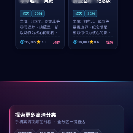
零号追踪·典藏
暴雪边界·纪念版
综艺
2024
综艺
2024
主演：
河正宇、刘亦菲 等
主演：
刘亦菲、黄渤 等
零号追踪·典藏是一部
暴雪边界·纪念版是一
以动作为核心的影视作
部以惊悚为核心的影视
品，围绕危机、反转与
作品，围绕危机、反转
95,205
7.1
94,003
8.6
动作
惊悚
人物成长展开，整体节
与人物成长展开，整体
奏紧凑，值得推荐观
节奏紧凑，值得推荐观
看。
看。
探索更多高清分类
手机高清视频在线看 · 全分区一键直达