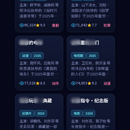
主演：
顾予安、戚南柯 等
主演：
山下凉太、沈知韵
邢沐云执导的《当时只
等
滨田凉介执导的《旧梦
道是寻常》于2025年面
如新》于2025年面世，
世，泰国的城市气质与
中国台湾的城市气质与
95,324
9.3
71,842
7.7
喜剧
犯罪
母女情深的人物心境共
异国相遇的人物心境共
99:20
99:56
同构筑了影片基调。顾
同构筑了影片基调。山
予安、戚南柯用细腻的
下凉太、沈知韵用细腻
黄昏的电车
余晖里的人们
日本
4K
泰国
完结
表演撑起整部喜剧电
的表演撑起整部犯罪
影...
电...
动漫
2025
电视剧
2025
主演：
周怀风、应南风 等
主演：
卫见秋、顾沂溪 等
陈思源执导的《黄昏的
邢沐云执导的《余晖里
电车》于2025年面世，
的人们》于2025年面
日本的城市气质与渔村
世，泰国的城市气质与
77,528
8.3
74,053
9.2
动作
动漫
故事的人物心境共同构
小镇生活的人物心境共
99:41
99:00
筑了影片基调。周怀
同构筑了影片基调。卫
风、应南风用细腻的表
见秋、顾沂溪用细腻的
无名玩家·典藏
长夜指令·纪念版
中国
热播
法国
演撑起整部动作电影，
表演撑起整部动漫电
剧...
影，...
连载中
纪录片
2024
电影
2024
主演：
梁朝伟、刘亦菲 等
主演：
刘亦菲、章子怡 等
无名玩家·典藏是一部
长夜指令·纪念版是一