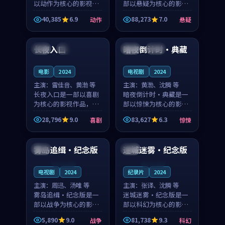
以动作为核心的影视作
部以悬疑为核心的影视
品，围绕危机、反转与
作品，围绕危机、反转
40,385
6.9
88,273
7.0
动作
悬疑
人物成长展开，整体节
与人物成长展开，整体
99:43
99:43
奏紧凑，值得推荐观
节奏紧凑，值得推荐观
看。
看。
长夜入口
暗夜倒计时·典藏
中国
高分
韩国
热播
电影
2024
电视剧
2024
主演：
雷佳音、黄渤 等
主演：
黄渤、沈腾 等
长夜入口是一部以喜剧
暗夜倒计时·典藏是一
为核心的影视作品，围
部以惊悚为核心的影视
绕危机、反转与人物成
作品，围绕危机、反转
28,796
9.0
83,627
6.3
喜剧
惊悚
长展开，整体节奏紧
与人物成长展开，整体
99:07
89:42
凑，值得推荐观看。
节奏紧凑，值得推荐观
看。
雾岛追缉·纪念版
迷城迷雾·纪念版
中国
中国
连载中
连载中
电视剧
2024
纪录片
2024
主演：
周迅、汤唯 等
主演：
张译、沈腾 等
雾岛追缉·纪念版是一
迷城迷雾·纪念版是一
部以战争为核心的影视
部以科幻为核心的影视
作品，围绕危机、反转
作品，围绕危机、反转
5,890
9.0
81,738
9.3
战争
科幻
与人物成长展开，整体
与人物成长展开，整体