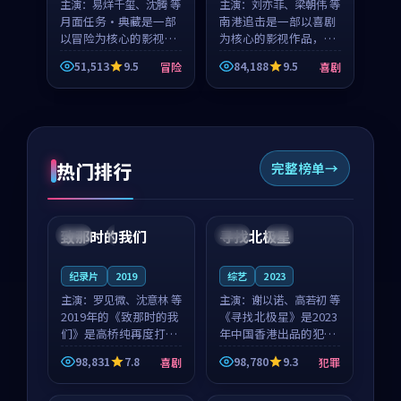
主演：
易烊千玺、沈腾 等
主演：
刘亦菲、梁朝伟 等
月面任务·典藏是一部
南港追击是一部以喜剧
以冒险为核心的影视作
为核心的影视作品，围
品，围绕危机、反转与
绕危机、反转与人物成
51,513
9.5
84,188
9.5
冒险
喜剧
人物成长展开，整体节
长展开，整体节奏紧
奏紧凑，值得推荐观
凑，值得推荐观看。
看。
热门排行
完整榜单
99:22
99:18
致那时的我们
寻找北极星
中国
4K
中国
4K
纪录片
2019
综艺
2023
主演：
罗见微、沈意林 等
主演：
谢以诺、高若初 等
2019年的《致那时的我
《寻找北极星》是2023
们》是高桥纯再度打磨
年中国香港出品的犯罪
的喜剧佳作。中国大陆
新作，主创团队希望用
98,831
7.8
98,780
9.3
喜剧
犯罪
的取景与都市寓言的氛
公路冒险的故事让观众
99:44
99:40
围相互成就，罗见微与
停下来想一想。谢以诺