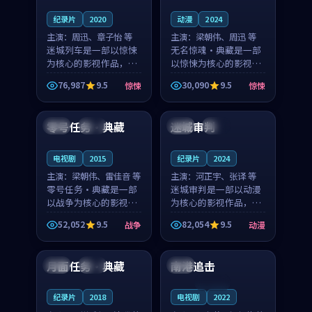
纪录片
2020
动漫
2024
主演：
周迅、章子怡 等
主演：
梁朝伟、周迅 等
迷城列车是一部以惊悚
无名惊魂·典藏是一部
为核心的影视作品，围
以惊悚为核心的影视作
绕危机、反转与人物成
品，围绕危机、反转与
76,987
9.5
30,090
9.5
惊悚
惊悚
长展开，整体节奏紧
人物成长展开，整体节
99:53
99:48
凑，值得推荐观看。
奏紧凑，值得推荐观
看。
零号任务·典藏
迷城审判
泰国
热播
日本
完结
电视剧
2015
纪录片
2024
主演：
梁朝伟、雷佳音 等
主演：
河正宇、张译 等
零号任务·典藏是一部
迷城审判是一部以动漫
以战争为核心的影视作
为核心的影视作品，围
品，围绕危机、反转与
绕危机、反转与人物成
52,052
9.5
82,054
9.5
战争
动漫
人物成长展开，整体节
长展开，整体节奏紧
99:04
99:37
奏紧凑，值得推荐观
凑，值得推荐观看。
看。
月面任务·典藏
南港追击
法国
杜比
中国
连载中
纪录片
2018
电视剧
2022