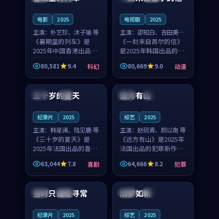
之...
与...
电影
2025
电视剧
2025
主演：
朴艺珍、沐子瑜 等
主演：
邵知白、吉田美琴
《暑期里的列车》是
等
《一封来自首尔的信》
2025年中国香港出品的
是2025年韩国出品的动
科幻新作，主创团队希
漫新作，主创团队希望
80,581
9.4
80,669
9.0
科幻
动漫
望用城市夜归人的故事
用高考往事的故事让观
99:12
99:48
让观众停下来想一想。
众停下来想一想。邵知
朴艺珍领衔，沐子瑜担
白领衔，吉田美琴担任
三十岁的夏天
远方有山
法国
4K
法国
独播
任重要角色，郑书延的
重要角色，谢承南的
叙...
叙...
纪录片
2025
综艺
2025
主演：
韩星澜、陆见鹿 等
主演：
赵砚青、颜以南 等
《三十岁的夏天》是
《远方有山》是2025年
2025年法国出品的喜剧
法国出品的犯罪新作，
新作，主创团队希望用
主创团队希望用高校追
63,044
7.8
64,666
8.2
喜剧
犯罪
深夜电台的故事让观众
梦的故事让观众停下来
99:32
99:08
停下来想一想。韩星澜
想一想。赵砚青领衔，
领衔，陆见鹿担任重要
颜以南担任重要角色，
当时只道是寻常
旧梦如新
泰国
杜比
中国
高分
角色，山田纯一的叙事
山田纯一的叙事节奏
节...
一...
纪录片
2025
综艺
2025