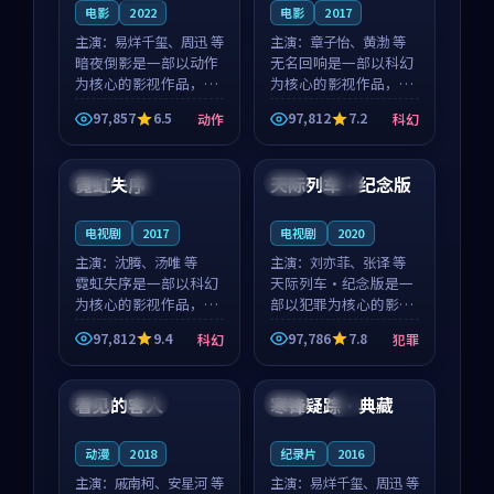
电影
2022
电影
2017
主演：
易烊千玺、周迅 等
主演：
章子怡、黄渤 等
暗夜倒影是一部以动作
无名回响是一部以科幻
为核心的影视作品，围
为核心的影视作品，围
绕危机、反转与人物成
绕危机、反转与人物成
97,857
6.5
97,812
7.2
动作
科幻
长展开，整体节奏紧
长展开，整体节奏紧
99:19
99:11
凑，值得推荐观看。
凑，值得推荐观看。
霓虹失序
天际列车·纪念版
中国
完结
泰国
完结
电视剧
2017
电视剧
2020
主演：
沈腾、汤唯 等
主演：
刘亦菲、张译 等
霓虹失序是一部以科幻
天际列车·纪念版是一
为核心的影视作品，围
部以犯罪为核心的影视
绕危机、反转与人物成
作品，围绕危机、反转
97,812
9.4
97,786
7.8
科幻
犯罪
长展开，整体节奏紧
与人物成长展开，整体
99:05
99:51
凑，值得推荐观看。
节奏紧凑，值得推荐观
看。
看见的客人
寒锋疑踪·典藏
泰国
完结
美国
4K
动漫
2018
纪录片
2016
主演：
戚南柯、安星河 等
主演：
易烊千玺、周迅 等