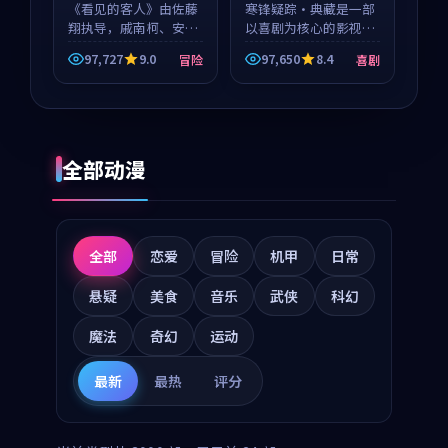
《看见的客人》由佐藤
寒锋疑踪·典藏是一部
翔执导，戚南柯、安星
以喜剧为核心的影视作
河领衔主演，是一部
品，围绕危机、反转与
97,727
9.0
97,650
8.4
冒险
喜剧
2018年上映的泰国冒险
人物成长展开，整体节
动漫。影片以海岸抒情
奏紧凑，值得推荐观
为切入，呈现一段从初
看。
遇到告别都浸着真实情
绪...
全部动漫
全部
恋爱
冒险
机甲
日常
悬疑
美食
音乐
武侠
科幻
魔法
奇幻
运动
最新
最热
评分