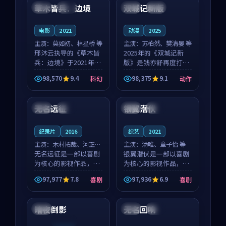
沈意林的对手戏自然克
领衔，高若初担任重要
草木皆兵：边境
双城记新版
泰国
独播
中国
独播
制，让整部影片在悬
角色，戚南柯的叙事
念...
节...
电影
2021
动漫
2025
主演：
莫如初、林星桥 等
主演：
苏柏然、樊清晏 等
邢沐云执导的《草木皆
2025年的《双城记新
兵：边境》于2021年面
版》是钱亦舒再度打磨
世，泰国的城市气质与
的动作佳作。中国大陆
98,570
9.4
98,375
9.1
科幻
动作
校园青春的人物心境共
的取景与沙漠探险的氛
99:22
99:18
同构筑了影片基调。莫
围相互成就，苏柏然与
如初、林星桥用细腻的
樊清晏的对手戏自然克
无名远征
银翼潜伏
日本
独播
美国
院线
表演撑起整部科幻电
制，让整部影片在悬念
影...
与...
纪录片
2016
综艺
2021
主演：
木村拓哉、河正宇
主演：
汤唯、章子怡 等
等
无名远征是一部以喜剧
银翼潜伏是一部以喜剧
为核心的影视作品，围
为核心的影视作品，围
绕危机、反转与人物成
绕危机、反转与人物成
97,977
7.8
97,936
6.9
喜剧
喜剧
长展开，整体节奏紧
长展开，整体节奏紧
99:06
99:15
凑，值得推荐观看。
凑，值得推荐观看。
暗夜倒影
无名回响
英国
韩国
杜比
连载中