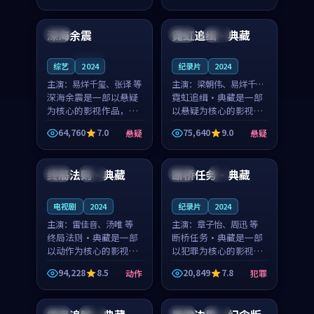
99:06
99:46
节奏紧凑，值得推荐观
节奏紧凑，值得推荐观
看。
看。
深海余震
霓虹追缉·典藏
法国
韩国
完结
连载中
综艺
2024
纪录片
2024
主演：
易烊千玺、张译 等
主演：
梁朝伟、易烊千玺
深海余震是一部以悬疑
等
霓虹追缉·典藏是一部
为核心的影视作品，围
以悬疑为核心的影视作
绕危机、反转与人物成
品，围绕危机、反转与
64,760
7.0
75,640
9.0
悬疑
悬疑
长展开，整体节奏紧
人物成长展开，整体节
94:02
99:52
凑，值得推荐观看。
奏紧凑，值得推荐观
看。
终局法则·典藏
断桥任务·典藏
美国
高分
韩国
4K
电视剧
2024
纪录片
2024
主演：
雷佳音、汤唯 等
主演：
章子怡、周迅 等
终局法则·典藏是一部
断桥任务·典藏是一部
以动作为核心的影视作
以犯罪为核心的影视作
品，围绕危机、反转与
品，围绕危机、反转与
94,228
8.5
20,849
7.8
动作
犯罪
人物成长展开，整体节
人物成长展开，整体节
99:18
96:37
奏紧凑，值得推荐观
奏紧凑，值得推荐观
看。
看。
法国
院线
韩国
高分