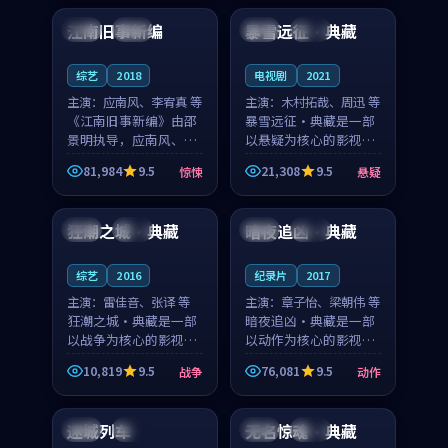
合作演出，影片在情感
纠葛，爱情元素贯穿始
江南旧事新编
暴雪远征·典藏
日本
院线
泰国
热播
层次与现实质感之间
终，节奏稳健而富有张
游...
力，...
综艺
2018
电视剧
2021
主演：
应南风、李宥真 等
主演：
木村拓哉、周迅 等
《江南旧事新编》由邵
暴雪远征·典藏是一部
景明执导，应南风、李
以悬疑为核心的影视作
宥真领衔主演，是一部
品，围绕危机、反转与
81,984
9.5
21,308
9.5
惊悚
悬疑
2018年上映的日本惊悚
人物成长展开，整体节
99:47
99:34
综艺。影片以邻里温情
奏紧凑，值得推荐观
为切入，呈现一段从初
看。
狂潮之城·典藏
暗夜追凶·典藏
中国
独播
中国
热播
遇到告别都浸着真实
情...
综艺
2016
纪录片
2017
主演：
雷佳音、张译 等
主演：
章子怡、梁朝伟 等
狂潮之城·典藏是一部
暗夜追凶·典藏是一部
以战争为核心的影视作
以动作为核心的影视作
品，围绕危机、反转与
品，围绕危机、反转与
10,819
9.5
76,081
9.5
战争
动作
人物成长展开，整体节
人物成长展开，整体节
99:13
99:21
奏紧凑，值得推荐观
奏紧凑，值得推荐观
看。
看。
迷城列车
无名惊魂·典藏
中国
热播
泰国
完结