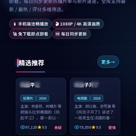
即看，每日同步更新热播片单与新片速递，全库支持最
新 / 最热 / 评分多维筛选。
📱 手机端流畅播放
🎬 1080P / 4K 高清画质
🚀 免下载即点即看
🆕 每日同步更新
精选推荐
更多
99:07
99:21
风起平江
风信子开了
美国
完结
法国
4K
纪录片
2020
电视剧
2018
主演：
林星桥、时晴方 等
主演：
颜以南、余可遇 等
把镜头拉到美国的《风
《风信子开了》讲述了
起平江》，是一部以时
一段发生在法国的春日
光记忆为底色的悬疑作
漫步故事。颜以南饰演
97,126
9.5
78,850
9.5
悬疑
爱情
品。林星桥和时晴方贡
的主角与余可遇的角色
99:53
92:14
献了2020年颇受关注的
因一场意外卷入更深的