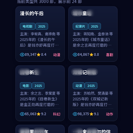
99:16
99:52
当前类型共
3000
部，展示前
24
部
漫长的午后
城市童话
中国
高分
美国
院线
电视剧
2025
纪录片
2025
主演：
李宥真、谢承南 等
主演：
蒋知南、金泰浩 等
2025年的《漫长的午
2025年的《城市童话》
后》是钱亦舒再度打磨
是余之言再度打磨的喜
的动漫佳作。中国大陆
剧佳作。美国的取景与
89,347
8.4
84,867
8.8
动漫
喜剧
的取景与海岛日常的氛
历史战争的氛围相互成
99:04
99:40
围相互成就，李宥真与
就，蒋知南与金泰浩的
谢承南的对手戏自然克
对手戏自然克制，让整
旧巷新生
双城记新版
英国
完结
中国
独播
制，让整部影片在悬念
部影片在悬念与温度
与...
之...
电影
2025
动漫
2025
主演：
余之言、季棠夏 等
主演：
苏柏然、樊清晏 等
2025年的《旧巷新生》
2025年的《双城记新
是金正勋再度打磨的科
版》是钱亦舒再度打磨
幻佳作。英国的取景与
的动作佳作。中国大陆
65,063
9.2
98,375
9.1
科幻
动作
雨夜物语的氛围相互成
的取景与沙漠探险的氛
99:24
99:36
就，余之言与季棠夏的
围相互成就，苏柏然与
对手戏自然克制，让整
樊清晏的对手戏自然克
暑期里的列车
一封来自首尔的信
中国
杜比
韩国
热播
部影片在悬念与温度
制，让整部影片在悬念