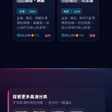
霓虹围猎·典藏
寒锋追缉·纪念版
连载中
动漫
2024
电影
2024
主演：
周迅、梁朝伟 等
主演：
周迅、易烊千玺 等
霓虹围猎·典藏是一部
寒锋追缉·纪念版是一
以动作为核心的影视作
部以惊悚为核心的影视
品，围绕危机、反转与
作品，围绕危机、反转
63,840
7.1
83,230
7.0
动作
惊悚
人物成长展开，整体节
与人物成长展开，整体
奏紧凑，值得推荐观
节奏紧凑，值得推荐观
看。
看。
探索更多高清分类
手机高清视频在线看 · 全分区一键直达