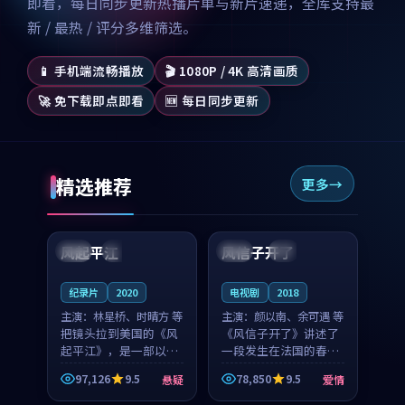
即看，每日同步更新热播片单与新片速递，全库支持最
新 / 最热 / 评分多维筛选。
📱 手机端流畅播放
🎬 1080P / 4K 高清画质
🚀 免下载即点即看
🆕 每日同步更新
精选推荐
更多
99:07
99:21
风起平江
风信子开了
美国
完结
法国
4K
纪录片
2020
电视剧
2018
主演：
林星桥、时晴方 等
主演：
颜以南、余可遇 等
把镜头拉到美国的《风
《风信子开了》讲述了
起平江》，是一部以时
一段发生在法国的春日
光记忆为底色的悬疑作
漫步故事。颜以南饰演
97,126
9.5
78,850
9.5
悬疑
爱情
品。林星桥和时晴方贡
的主角与余可遇的角色
99:53
99:27
献了2020年颇受关注的
因一场意外卷入更深的