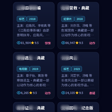
合作演出，影片在情感
纠葛，爱情元素贯穿始
江南旧事新编
危城营救·典藏
日本
院线
英国
层次与现实质感之间
终，节奏稳健而富有张
游...
力，...
连载中
综艺
2018
纪录片
2018
主演：
应南风、李宥真 等
主演：
刘亦菲、汤唯 等
《江南旧事新编》由邵
危城营救·典藏是一部
景明执导，应南风、李
以动作为核心的影视作
宥真领衔主演，是一部
品，围绕危机、反转与
81,984
9.5
86,947
9.5
惊悚
动作
2018年上映的日本惊悚
人物成长展开，整体节
99:39
99:29
综艺。影片以邻里温情
奏紧凑，值得推荐观
为切入，呈现一段从初
看。
寒锋逃生·典藏
长夜风云
日本
院线
中国
热播
遇到告别都浸着真实
情...
电视剧
2019
综艺
2023
主演：
章子怡、黄渤 等
主演：
河正宇、汤唯 等
寒锋逃生·典藏是一部
长夜风云是一部以悬疑
以动作为核心的影视作
为核心的影视作品，围
品，围绕危机、反转与
绕危机、反转与人物成
6,265
9.5
24,335
9.5
动作
悬疑
人物成长展开，整体节
长展开，整体节奏紧
99:40
99:43
奏紧凑，值得推荐观
凑，值得推荐观看。
看。
南港证词·典藏
焚城回响·纪念版
泰国
院线
英国
杜比