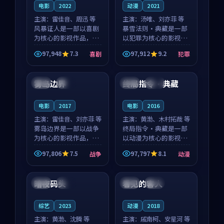
电影
2022
动漫
2021
主演：
雷佳音、周迅 等
主演：
汤唯、刘亦菲 等
风暴证人是一部以喜剧
暴雪法则·典藏是一部
为核心的影视作品，围
以犯罪为核心的影视作
绕危机、反转与人物成
品，围绕危机、反转与
97,948
7.3
97,912
9.2
喜剧
犯罪
长展开，整体节奏紧
人物成长展开，整体节
99:32
99:20
凑，值得推荐观看。
奏紧凑，值得推荐观
看。
雾岛边界
终局指令·典藏
中国
杜比
日本
高分
电影
2017
电影
2016
主演：
雷佳音、刘亦菲 等
主演：
黄渤、木村拓哉 等
雾岛边界是一部以战争
终局指令·典藏是一部
为核心的影视作品，围
以动漫为核心的影视作
绕危机、反转与人物成
品，围绕危机、反转与
97,806
7.5
97,797
8.1
战争
动漫
长展开，整体节奏紧
人物成长展开，整体节
99:54
99:05
凑，值得推荐观看。
奏紧凑，值得推荐观
看。
暗夜码头
看见的客人
韩国
独播
泰国
完结
综艺
2023
动漫
2018
主演：
黄渤、沈腾 等
主演：
戚南柯、安星河 等