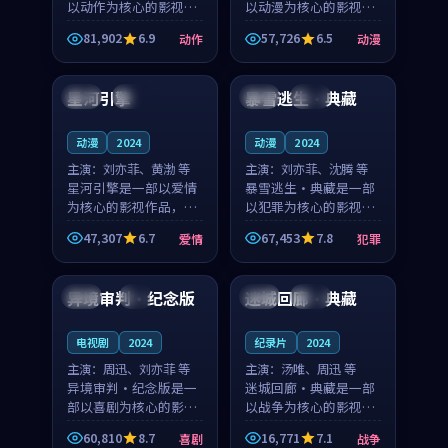
以动作为核心的影视作
以动漫为核心的影视作
品，围绕危机、反转与
品，围绕危机、反转与
81,902
6.9
57,726
6.5
动作
动漫
人物成长展开，整体节
人物成长展开，整体节
99:20
99:51
奏紧凑，值得推荐观
奏紧凑，值得推荐观
看。
看。
星河引擎
暴雪逃生·典藏
韩国
杜比
中国
院线
动漫
2024
动漫
2024
主演：
刘亦菲、黄渤 等
主演：
刘亦菲、沈腾 等
星河引擎是一部以爱情
暴雪逃生·典藏是一部
为核心的影视作品，围
以犯罪为核心的影视作
绕危机、反转与人物成
品，围绕危机、反转与
47,307
6.7
67,453
7.8
爱情
犯罪
长展开，整体节奏紧
人物成长展开，整体节
99:03
99:53
凑，值得推荐观看。
奏紧凑，值得推荐观
看。
异境审判·纪念版
迷城回廊·典藏
日本
4K
中国
高分
电视剧
2024
纪录片
2024
主演：
周迅、刘亦菲 等
主演：
汤唯、周迅 等
异境审判·纪念版是一
迷城回廊·典藏是一部
部以喜剧为核心的影视
以战争为核心的影视作
作品，围绕危机、反转
品，围绕危机、反转与
60,810
8.7
16,771
7.1
喜剧
战争
与人物成长展开，整体
人物成长展开，整体节