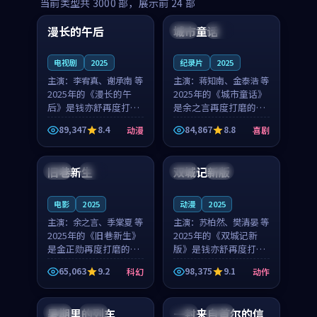
99:16
99:52
当前类型共
3000
部，展示前
24
部
漫长的午后
城市童话
中国
高分
美国
院线
电视剧
2025
纪录片
2025
主演：
李宥真、谢承南 等
主演：
蒋知南、金泰浩 等
2025年的《漫长的午
2025年的《城市童话》
后》是钱亦舒再度打磨
是余之言再度打磨的喜
的动漫佳作。中国大陆
剧佳作。美国的取景与
89,347
8.4
84,867
8.8
动漫
喜剧
的取景与海岛日常的氛
历史战争的氛围相互成
99:04
99:40
围相互成就，李宥真与
就，蒋知南与金泰浩的
谢承南的对手戏自然克
对手戏自然克制，让整
旧巷新生
双城记新版
英国
完结
中国
独播
制，让整部影片在悬念
部影片在悬念与温度
与...
之...
电影
2025
动漫
2025
主演：
余之言、季棠夏 等
主演：
苏柏然、樊清晏 等
2025年的《旧巷新生》
2025年的《双城记新
是金正勋再度打磨的科
版》是钱亦舒再度打磨
幻佳作。英国的取景与
的动作佳作。中国大陆
65,063
9.2
98,375
9.1
科幻
动作
雨夜物语的氛围相互成
的取景与沙漠探险的氛
99:24
99:36
就，余之言与季棠夏的
围相互成就，苏柏然与
对手戏自然克制，让整
樊清晏的对手戏自然克
暑期里的列车
一封来自首尔的信
中国
杜比
韩国
热播
部影片在悬念与温度
制，让整部影片在悬念