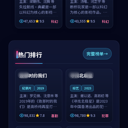
主演：
梁朝伟、沈腾 等
主演：
汤唯、河正宇 等
失控航线·典藏是一部
断桥玩家是一部以科幻
以科幻为核心的影视作
为核心的影视作品，围
品，围绕危机、反转与
绕危机、反转与人物成
47,653
9.5
43,555
9.5
科幻
科幻
人物成长展开，整体节
长展开，整体节奏紧
奏紧凑，值得推荐观
凑，值得推荐观看。
看。
热门排行
完整榜单
99:22
99:18
致那时的我们
寻找北极星
中国
4K
中国
4K
纪录片
2019
综艺
2023
主演：
罗见微、沈意林 等
主演：
谢以诺、高若初 等
2019年的《致那时的我
《寻找北极星》是2023
们》是高桥纯再度打磨
年中国香港出品的犯罪
的喜剧佳作。中国大陆
新作，主创团队希望用
98,831
7.8
98,780
9.3
喜剧
犯罪
的取景与都市寓言的氛
公路冒险的故事让观众
99:44
99:40
围相互成就，罗见微与
停下来想一想。谢以诺