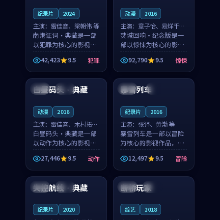
纪录片
2024
动漫
2016
主演：
雷佳音、梁朝伟 等
主演：
章子怡、易烊千玺
南港证词·典藏是一部
等
焚城回响·纪念版是一
以犯罪为核心的影视作
部以惊悚为核心的影视
品，围绕危机、反转与
作品，围绕危机、反转
42,423
9.5
92,790
9.5
犯罪
惊悚
人物成长展开，整体节
与人物成长展开，整体
99:26
99:52
奏紧凑，值得推荐观
节奏紧凑，值得推荐观
看。
看。
白昼码头·典藏
暴雪列车
日本
杜比
美国
4K
动漫
2016
纪录片
2016
主演：
雷佳音、木村拓哉
主演：
张译、黄渤 等
等
白昼码头·典藏是一部
暴雪列车是一部以冒险
以动作为核心的影视作
为核心的影视作品，围
品，围绕危机、反转与
绕危机、反转与人物成
27,446
9.5
12,497
9.5
动作
冒险
人物成长展开，整体节
长展开，整体节奏紧
99:33
99:11
奏紧凑，值得推荐观
凑，值得推荐观看。
看。
失控航线·典藏
断桥玩家
泰国
杜比
中国
独播
纪录片
2020
综艺
2018