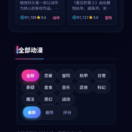
暗夜码头是一部以动作
《看见的客人》由佐藤
为核心的影视作品，围
翔执导，戚南柯、安星
绕危机、反转与人物成
河领衔主演，是一部
97,789
8.6
97,727
9.0
动作
冒险
长展开，整体节奏紧
2018年上映的泰国冒险
凑，值得推荐观看。
动漫。影片以海岸抒情
为切入，呈现一段从初
遇到告别都浸着真实情
绪...
全部动漫
全部
恋爱
冒险
机甲
日常
悬疑
美食
音乐
武侠
科幻
魔法
奇幻
运动
最新
最热
评分