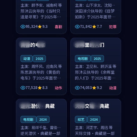
主演：
顾予安、戚南柯 等
主演：
山下凉太、沈知韵
邢沐云执导的《当时只
等
滨田凉介执导的《旧梦
道是寻常》于2025年面
如新》于2025年面世，
世，泰国的城市气质与
中国台湾的城市气质与
95,324
9.3
71,842
7.7
喜剧
犯罪
母女情深的人物心境共
异国相遇的人物心境共
99:20
99:56
同构筑了影片基调。顾
同构筑了影片基调。山
予安、戚南柯用细腻的
下凉太、沈知韵用细腻
黄昏的电车
余晖里的人们
日本
4K
泰国
完结
表演撑起整部喜剧电
的表演撑起整部犯罪
影...
电...
动漫
2025
电视剧
2025
主演：
周怀风、应南风 等
主演：
卫见秋、顾沂溪 等
陈思源执导的《黄昏的
邢沐云执导的《余晖里
电车》于2025年面世，
的人们》于2025年面
日本的城市气质与渔村
世，泰国的城市气质与
77,528
8.3
74,053
9.2
动作
动漫
故事的人物心境共同构
小镇生活的人物心境共
99:28
99:40
筑了影片基调。周怀
同构筑了影片基调。卫
风、应南风用细腻的表
见秋、顾沂溪用细腻的
逆光潜伏·典藏
天际交锋·典藏
中国
4K
美国
高分
演撑起整部动作电影，
表演撑起整部动漫电
剧...
影，...
电视剧
2024
综艺
2024
主演：
易烊千玺、雷佳音
主演：
河正宇、周迅 等
等
逆光潜伏·典藏是一部
天际交锋·典藏是一部