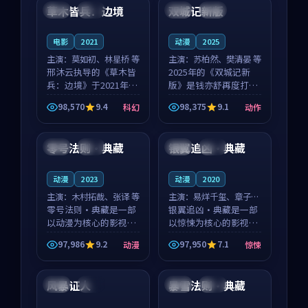
沈意林的对手戏自然克
领衔，高若初担任重要
草木皆兵：边境
双城记新版
泰国
独播
中国
独播
制，让整部影片在悬
角色，戚南柯的叙事
念...
节...
电影
2021
动漫
2025
主演：
莫如初、林星桥 等
主演：
苏柏然、樊清晏 等
邢沐云执导的《草木皆
2025年的《双城记新
兵：边境》于2021年面
版》是钱亦舒再度打磨
世，泰国的城市气质与
的动作佳作。中国大陆
98,570
9.4
98,375
9.1
科幻
动作
校园青春的人物心境共
的取景与沙漠探险的氛
99:05
99:56
同构筑了影片基调。莫
围相互成就，苏柏然与
如初、林星桥用细腻的
樊清晏的对手戏自然克
零号法则·典藏
银翼追凶·典藏
中国
完结
美国
完结
表演撑起整部科幻电
制，让整部影片在悬念
影...
与...
动漫
2023
动漫
2020
主演：
木村拓哉、张译 等
主演：
易烊千玺、章子怡
零号法则·典藏是一部
等
银翼追凶·典藏是一部
以动漫为核心的影视作
以惊悚为核心的影视作
品，围绕危机、反转与
品，围绕危机、反转与
97,986
9.2
97,950
7.1
动漫
惊悚
人物成长展开，整体节
人物成长展开，整体节
99:19
99:51
奏紧凑，值得推荐观
奏紧凑，值得推荐观
看。
看。
风暴证人
暴雪法则·典藏
日本
院线
英国
院线