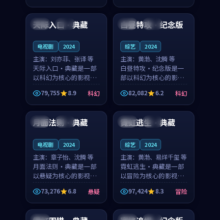
99:04
99:12
节奏紧凑，值得推荐观
奏紧凑，值得推荐观
看。
看。
天际入口·典藏
白昼特攻·纪念版
英国
高分
日本
杜比
电视剧
2024
综艺
2024
主演：
刘亦菲、张译 等
主演：
黄渤、沈腾 等
天际入口·典藏是一部
白昼特攻·纪念版是一
以科幻为核心的影视作
部以科幻为核心的影视
品，围绕危机、反转与
作品，围绕危机、反转
79,755
8.9
82,082
6.2
科幻
科幻
人物成长展开，整体节
与人物成长展开，整体
99:39
99:41
奏紧凑，值得推荐观
节奏紧凑，值得推荐观
看。
看。
月面法则·典藏
霓虹逃生·典藏
英国
热播
中国
独播
电视剧
2024
综艺
2024
主演：
章子怡、沈腾 等
主演：
黄渤、易烊千玺 等
月面法则·典藏是一部
霓虹逃生·典藏是一部
以悬疑为核心的影视作
以冒险为核心的影视作
品，围绕危机、反转与
品，围绕危机、反转与
73,276
6.8
97,424
8.3
悬疑
冒险
人物成长展开，整体节
人物成长展开，整体节
99:30
99:15
奏紧凑，值得推荐观
奏紧凑，值得推荐观
看。
看。
中国
中国
高分