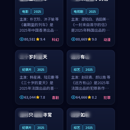
之...
与...
电影
2025
电视剧
2025
主演：
朴艺珍、沐子瑜 等
主演：
邵知白、吉田美琴
《暑期里的列车》是
等
《一封来自首尔的信》
2025年中国香港出品的
是2025年韩国出品的动
科幻新作，主创团队希
漫新作，主创团队希望
80,581
9.4
80,669
9.0
科幻
动漫
望用城市夜归人的故事
用高考往事的故事让观
99:12
99:48
让观众停下来想一想。
众停下来想一想。邵知
朴艺珍领衔，沐子瑜担
白领衔，吉田美琴担任
三十岁的夏天
远方有山
法国
4K
法国
独播
任重要角色，郑书延的
重要角色，谢承南的
叙...
叙...
纪录片
2025
综艺
2025
主演：
韩星澜、陆见鹿 等
主演：
赵砚青、颜以南 等
《三十岁的夏天》是
《远方有山》是2025年
2025年法国出品的喜剧
法国出品的犯罪新作，
新作，主创团队希望用
主创团队希望用高校追
63,044
7.8
64,666
8.2
喜剧
犯罪
深夜电台的故事让观众
梦的故事让观众停下来
99:32
99:08
停下来想一想。韩星澜
想一想。赵砚青领衔，
领衔，陆见鹿担任重要
颜以南担任重要角色，
当时只道是寻常
旧梦如新
泰国
杜比
中国
高分
角色，山田纯一的叙事
山田纯一的叙事节奏
节...
一...
纪录片
2025
综艺
2025