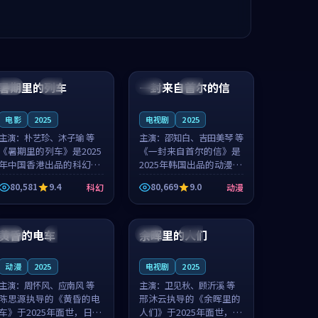
99:24
99:36
暑期里的列车
一封来自首尔的信
中国
杜比
韩国
热播
电影
2025
电视剧
2025
主演：
朴艺珍、沐子瑜 等
主演：
邵知白、吉田美琴 等
《暑期里的列车》是2025
《一封来自首尔的信》是
年中国香港出品的科幻新
2025年韩国出品的动漫新
作，主创团队希望用城市
作，主创团队希望用高考
80,581
9.4
80,669
9.0
科幻
动漫
夜归人的故事让观众停下
往事的故事让观众停下来
来想一想。朴艺珍领衔，
想一想。邵知白领衔，吉
99:20
99:56
沐子瑜担任重要角色，郑
田美琴担任重要角色，谢
书延的叙...
承南的叙...
黄昏的电车
余晖里的人们
日本
4K
泰国
完结
动漫
2025
电视剧
2025
主演：
周怀风、应南风 等
主演：
卫见秋、顾沂溪 等
陈思源执导的《黄昏的电
邢沐云执导的《余晖里的
车》于2025年面世，日本
人们》于2025年面世，泰