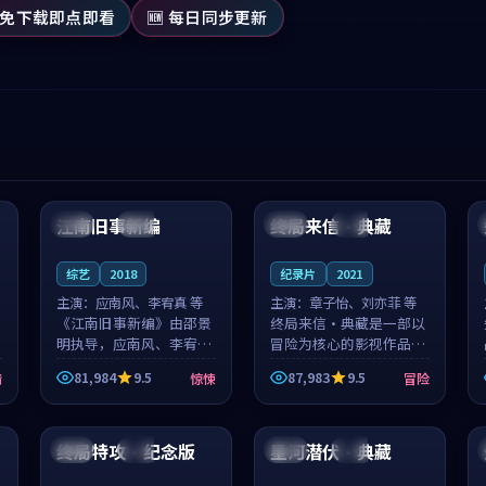
 免下载即点即看
🆕 每日同步更新
99:53
99:12
江南旧事新编
终局来信·典藏
日本
院线
日本
院线
综艺
2018
纪录片
2021
主演：
应南风、李宥真 等
主演：
章子怡、刘亦菲 等
《江南旧事新编》由邵景
终局来信·典藏是一部以
明执导，应南风、李宥真
冒险为核心的影视作品，
领衔主演，是一部2018年
围绕危机、反转与人物成
81,984
9.5
87,983
9.5
情
惊悚
冒险
上映的日本惊悚综艺。影
长展开，整体节奏紧凑，
片以邻里温情为切入，呈
值得推荐观看。
99:21
99:59
现一段从初遇到告别都浸
着真实情...
终局特攻·纪念版
星河潜伏·典藏
美国
院线
美国
院线