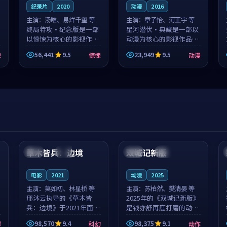
纪录片
2020
动漫
2016
主演：
汤唯、易烊千玺 等
主演：
章子怡、河正宇 等
终局特攻·纪念版是一部
星河潜伏·典藏是一部以
以惊悚为核心的影视作
动漫为核心的影视作品，
品，围绕危机、反转与人
围绕危机、反转与人物成
56,441
9.5
23,949
9.5
悚
惊悚
动漫
物成长展开，整体节奏紧
长展开，整体节奏紧凑，
凑，值得推荐观看。
值得推荐观看。
99:44
99:40
草木皆兵：边境
双城记新版
泰国
独播
中国
独播
电影
2021
动漫
2025
主演：
莫如初、林星桥 等
主演：
苏柏然、樊清晏 等
邢沐云执导的《草木皆
2025年的《双城记新版》
兵：边境》于2021年面
是钱亦舒再度打磨的动作
世，泰国的城市气质与校
佳作。中国大陆的取景与
98,570
9.4
98,375
9.1
罪
科幻
动作
园青春的人物心境共同构
沙漠探险的氛围相互成