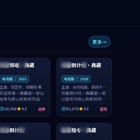
更多
88:55
99:54
失控惊魂·典藏
月面倒计时·典藏
英国
高分
中国
4K
电视剧
2015
电视剧
2019
主演：
河正宇、梁朝伟 等
主演：
木村拓哉、易烊千玺
失控惊魂·典藏是一部以
等
月面倒计时·典藏是一部
战争为核心的影视作品，
以冒险为核心的影视作
围绕危机、反转与人物成
品，围绕危机、反转与人
18,908
9.5
62,870
9.5
战争
冒险
长展开，整体节奏紧凑，
物成长展开，整体节奏紧
值得推荐观看。
凑，值得推荐观看。
99:35
99:57
无名倒计时
危城指令·典藏
法国
高分
韩国
完结