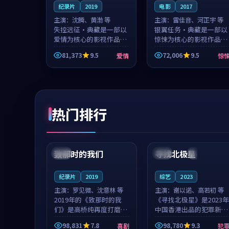
纪录片
2019
电影
2017
主演：
沈腾、黄渤 等
主演：
雷佳音、河正宇 等
失控远征·典藏是一部以
银翼任务·典藏是一部以
爱情为核心的影视作品，
惊悚为核心的影视作品，
围绕危机、反转与人物成
围绕危机、反转与人物成
81,373
9.5
72,006
9.5
爱情
惊
长展开，整体节奏紧凑，
长展开，整体节奏紧凑，
值得推荐观看。
值得推荐观看。
热门排行
99:22
99:18
致那时的我们
寻找北极星
中国
4K
中国
4K
纪录片
2019
综艺
2023
主演：
罗见微、沈意林 等
主演：
谢以诺、高若初 等
2019年的《致那时的我
《寻找北极星》是2023年
们》是高桥纯再度打磨的
中国香港出品的犯罪新
喜剧佳作。中国大陆的取
作，主创团队希望用公路
98,831
7.8
98,780
9.3
喜剧
犯
景与都市寓言的氛围相互
冒险的故事让观众停下来