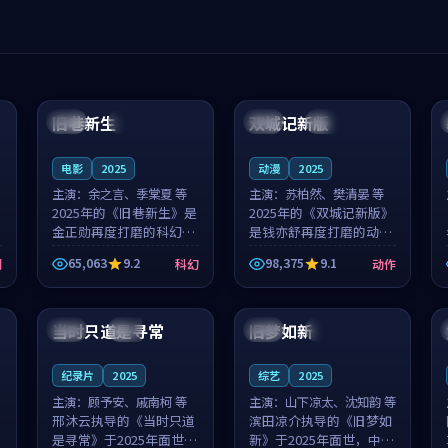
99:04
99:40
旧巷新生
双城记新版
英国
完结
中国
独播
电影
2025
动漫
2025
主演：
余之言、季棠夏 等
主演：
苏柏然、樊清晏 等
2025年的《旧巷新生》是
2025年的《双城记新版》
金正勋再度打磨的科幻佳
是钱亦舒再度打磨的动作
作。英国的取景与雨夜物
佳作。中国大陆的取景与
65,063
9.2
98,375
9.1
剧
科幻
动作
语的氛围相互成就，余之
沙漠探险的氛围相互成
言与季棠夏的对手戏自然
就，苏柏然与樊清晏的对
99:32
99:08
克制，让整部影片在悬念
手戏自然克制，让整部影
与温度之...
片在悬念与...
当时只道是寻常
旧梦如新
泰国
杜比
中国
高分
纪录片
2025
综艺
2025
主演：
顾予安、戚南柯 等
主演：
山下凉太、沈知韵 等
邢沐云执导的《当时只道
滨田凉介执导的《旧梦如
是寻常》于2025年面世，
新》于2025年面世，中国