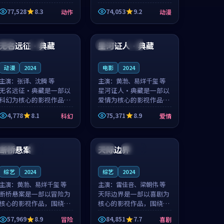
的城市气质与渔村故事的
国的城市气质与小镇生活
77,528
8.3
74,053
9.2
动作
动漫
人物心境共同构筑了影片
的人物心境共同构筑了影
基调。周怀风、应南风用
片基调。卫见秋、顾沂溪
99:08
99:31
细腻的表演撑起整部动作
用细腻的表演撑起整部动
电影，剧...
漫电影，...
无名远征·典藏
星河证人·典藏
日本
杜比
法国
杜比
动漫
2024
电影
2024
主演：
张译、沈腾 等
主演：
黄渤、易烊千玺 等
无名远征·典藏是一部以
星河证人·典藏是一部以
科幻为核心的影视作品，
爱情为核心的影视作品，
围绕危机、反转与人物成
围绕危机、反转与人物成
4,778
8.1
75,371
8.9
科幻
爱情
长展开，整体节奏紧凑，
长展开，整体节奏紧凑，
值得推荐观看。
值得推荐观看。
99:58
99:40
断桥悬案
天际边界
中国
院线
日本
连载中
综艺
2024
综艺
2024
主演：
黄渤、易烊千玺 等
主演：
雷佳音、梁朝伟 等
断桥悬案是一部以冒险为
天际边界是一部以喜剧为
核心的影视作品，围绕危
核心的影视作品，围绕危
机、反转与人物成长展
机、反转与人物成长展
57,969
8.9
84,851
7.7
冒险
喜剧
开，整体节奏紧凑，值得
开，整体节奏紧凑，值得