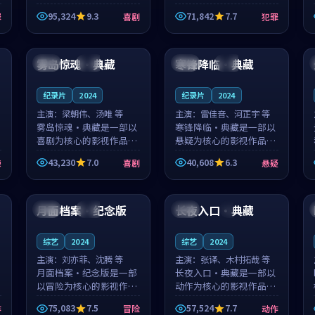
泰国的城市气质与母女情
台湾的城市气质与异国相
95,324
9.3
71,842
7.7
罪
喜剧
犯罪
深的人物心境共同构筑了
遇的人物心境共同构筑了
影片基调。顾予安、戚南
影片基调。山下凉太、沈
99:36
99:03
柯用细腻的表演撑起整部
知韵用细腻的表演撑起整
喜剧电影...
部犯罪电...
雾岛惊魂·典藏
寒锋降临·典藏
英国
热播
美国
独播
纪录片
2024
纪录片
2024
主演：
梁朝伟、汤唯 等
主演：
雷佳音、河正宇 等
雾岛惊魂·典藏是一部以
寒锋降临·典藏是一部以
喜剧为核心的影视作品，
悬疑为核心的影视作品，
围绕危机、反转与人物成
围绕危机、反转与人物成
43,230
7.0
40,608
6.3
悚
喜剧
悬疑
长展开，整体节奏紧凑，
长展开，整体节奏紧凑，
值得推荐观看。
值得推荐观看。
99:45
90:37
月面档案·纪念版
长夜入口·典藏
中国
杜比
英国
4K
综艺
2024
综艺
2024
主演：
刘亦菲、沈腾 等
主演：
张译、木村拓哉 等
月面档案·纪念版是一部
长夜入口·典藏是一部以
以冒险为核心的影视作
动作为核心的影视作品，
品，围绕危机、反转与人
围绕危机、反转与人物成
75,083
7.5
57,524
7.7
作
冒险
动作
物成长展开，整体节奏紧
长展开，整体节奏紧凑，