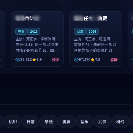
筑了影片基调。莫如初、
就，苏柏然与樊清晏的对
96:18
99:57
林星桥用细腻的表演撑起
手戏自然克制，让整部影
整部科幻电影...
片在悬念与...
零号倒计时
霓虹任务·典藏
泰国
独播
美国
院线
电影
2015
动漫
2024
主演：
河正宇、梁朝伟 等
主演：
河正宇、周迅 等
零号倒计时是一部以惊悚
霓虹任务·典藏是一部以
为核心的影视作品，围绕
喜剧为核心的影视作品，
危机、反转与人物成长展
围绕危机、反转与人物成
97,882
8.9
97,870
7.9
罪
惊悚
喜剧
开，整体节奏紧凑，值得
长展开，整体节奏紧凑，
推荐观看。
值得推荐观看。
机甲
日常
悬疑
美食
音乐
武侠
科幻