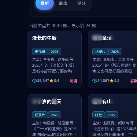
最新
最热
评分
99:16
99:52
当前类型共
3000
部，展示前
24
部
漫长的午后
城市童话
中国
高分
美国
院线
电视剧
2025
纪录片
2025
主演：
李宥真、谢承南 等
主演：
蒋知南、金泰浩 等
2025年的《漫长的午后》
2025年的《城市童话》是
是钱亦舒再度打磨的动漫
余之言再度打磨的喜剧佳
佳作。中国大陆的取景与
作。美国的取景与历史战
89,347
8.4
84,867
8.8
动漫
喜
海岛日常的氛围相互成
争的氛围相互成就，蒋知
就，李宥真与谢承南的对
南与金泰浩的对手戏自然
99:12
99:48
手戏自然克制，让整部影
克制，让整部影片在悬念
片在悬念与...
与温度之...
三十岁的夏天
远方有山
法国
4K
法国
独播
纪录片
2025
综艺
2025
主演：
韩星澜、陆见鹿 等
主演：
赵砚青、颜以南 等
《三十岁的夏天》是2025
《远方有山》是2025年法
年法国出品的喜剧新作，
国出品的犯罪新作，主创