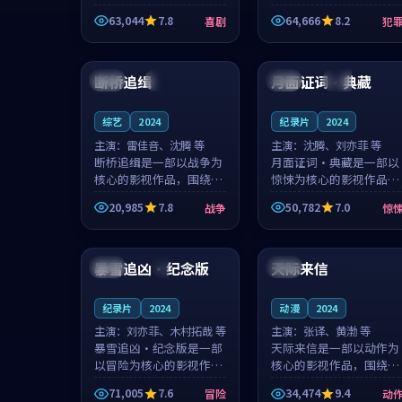
主创团队希望用深夜电台
团队希望用高校追梦的故
63,044
7.8
64,666
8.2
喜剧
犯
的故事让观众停下来想一
事让观众停下来想一想。
想。韩星澜领衔，陆见鹿
赵砚青领衔，颜以南担任
99:53
99:05
担任重要角色，山田纯一
重要角色，山田纯一的叙
的叙事节...
事节奏一...
断桥追缉
月面证词·典藏
英国
高分
韩国
高分
综艺
2024
纪录片
2024
主演：
雷佳音、沈腾 等
主演：
沈腾、刘亦菲 等
断桥追缉是一部以战争为
月面证词·典藏是一部以
核心的影视作品，围绕危
惊悚为核心的影视作品，
机、反转与人物成长展
围绕危机、反转与人物成
20,985
7.8
50,782
7.0
战争
惊
开，整体节奏紧凑，值得
长展开，整体节奏紧凑，
推荐观看。
值得推荐观看。
99:13
99:41
暴雪追凶·纪念版
天际来信
韩国
4K
中国
4K
纪录片
2024
动漫
2024
主演：
刘亦菲、木村拓哉 等
主演：
张译、黄渤 等
暴雪追凶·纪念版是一部
天际来信是一部以动作为
以冒险为核心的影视作
核心的影视作品，围绕危
品，围绕危机、反转与人
机、反转与人物成长展
71,005
7.6
34,474
9.4
冒险
动
物成长展开，整体节奏紧
开，整体节奏紧凑，值得