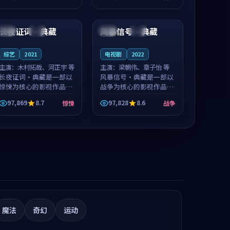
推荐观看。
值得推荐观看。
99:43
99:30
长夜证词·典藏
风暴信号·典藏
中国
热播
法国
院线
综艺
2021
电视剧
2022
主演：
木村拓哉、河正宇 等
主演：
梁朝伟、章子怡 等
长夜证词·典藏是一部以
风暴信号·典藏是一部以
惊悚为核心的影视作品，
战争为核心的影视作品，
围绕危机、反转与人物成
围绕危机、反转与人物成
97,869
8.7
97,828
8.6
惊悚
战争
长展开，整体节奏紧凑，
长展开，整体节奏紧凑，
值得推荐观看。
值得推荐观看。
魔法
奇幻
运动