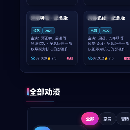
成就，罗见微与沈意林的
想一想。谢以诺领衔，高
99:16
99:51
对手戏自然克制，让整部
若初担任重要角色，戚南
影片在悬念...
柯的叙事节...
异境特攻·纪念版
风暴追缉·纪念版
中国
连载中
美国
高分
综艺
2024
电影
2022
主演：
河正宇、周迅 等
主演：
周迅、刘亦菲 等
异境特攻·纪念版是一部
风暴追缉·纪念版是一部
以悬疑为核心的影视作
以犯罪为核心的影视作
品，围绕危机、反转与人
品，围绕危机、反转与人
97,920
7.9
97,912
7.6
悬疑
犯
物成长展开，整体节奏紧
物成长展开，整体节奏紧
凑，值得推荐观看。
凑，值得推荐观看。
全部动漫
全部
恋爱
冒险