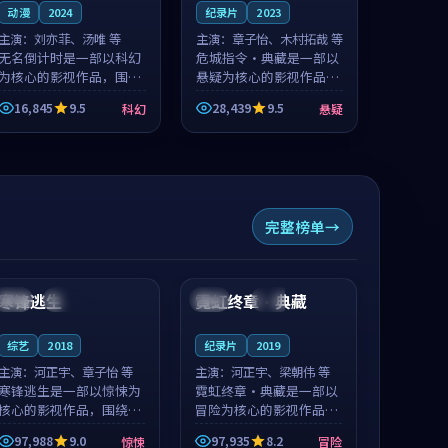
动漫
2024
纪录片
2023
主演：
刘亦菲、汤唯 等
主演：
章子怡、木村拓哉 等
无名倒计时是一部以科幻
危城指令·典藏是一部以
为核心的影视作品，围绕
悬疑为核心的影视作品，
危机、反转与人物成长展
围绕危机、反转与人物成
16,845
9.5
28,439
9.5
科幻
悬疑
开，整体节奏紧凑，值得
长展开，整体节奏紧凑，
推荐观看。
值得推荐观看。
完整榜单
99:12
99:24
寒锋逃生
霓虹终章·典藏
日本
连载中
中国
完结
综艺
2018
纪录片
2019
主演：
河正宇、章子怡 等
主演：
河正宇、梁朝伟 等
寒锋逃生是一部以惊悚为
霓虹终章·典藏是一部以
核心的影视作品，围绕危
冒险为核心的影视作品，
机、反转与人物成长展
围绕危机、反转与人物成
97,988
9.0
97,935
8.2
惊悚
冒险
开，整体节奏紧凑，值得
长展开，整体节奏紧凑，