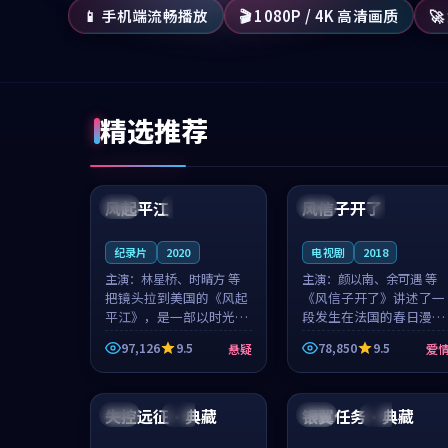
📱 手机端流畅播放
🎬 1080P / 4K 高清画质

精选推荐
99:07
99:21
风起平江
风信子开了
美国
完结
法国
4K
纪录片
2020
电视剧
2018
主演：
林星桥、时晴方 等
主演：
颜以南、余可遇 等
把镜头拉到美国的《风起
《风信子开了》讲述了一
平江》，是一部以时光记
段发生在法国的春日漫步
忆为底色的悬疑作品。林
故事。颜以南饰演的主角
97,126
9.5
78,850
9.5
悬疑
爱
星桥和时晴方贡献了2020
与余可遇的角色因一场意
年颇受关注的合作演出，
外卷入更深的纠葛，爱情
93:40
92:17
影片在情感层次与现实质
元素贯穿始终，节奏稳健
感之间游...
而富有张力，...
失控远征·典藏
银翼任务·典藏
中国
热播
中国
杜比