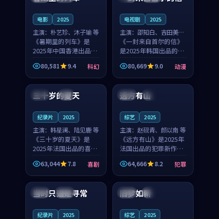
之...
与...
电影
2025
电视剧
2025
主演：
朴艺珍、沐子瑜 等
主演：
邵知白、吉田美琴
《暑期里的列车》是
等
《一封来自首尔的信》
2025年中国香港出品的
是2025年韩国出品的动
科幻新作，主创团队希
漫新作，主创团队希望
80,581
9.4
80,669
9.0
科幻
动漫
望用城市夜归人的故事
用高考往事的故事让观
99:12
99:48
让观众停下来想一想。
众停下来想一想。邵知
朴艺珍领衔，沐子瑜担
白领衔，吉田美琴担任
三十岁的夏天
远方有山
法国
4K
法国
独播
任重要角色，郑书延的
重要角色，谢承南的
叙...
叙...
纪录片
2025
综艺
2025
主演：
韩星澜、陆见鹿 等
主演：
赵砚青、颜以南 等
《三十岁的夏天》是
《远方有山》是2025年
2025年法国出品的喜剧
法国出品的犯罪新作，
新作，主创团队希望用
主创团队希望用高校追
63,044
7.8
64,666
8.2
喜剧
犯罪
深夜电台的故事让观众
梦的故事让观众停下来
99:32
99:08
停下来想一想。韩星澜
想一想。赵砚青领衔，
领衔，陆见鹿担任重要
颜以南担任重要角色，
当时只道是寻常
旧梦如新
泰国
杜比
中国
高分
角色，山田纯一的叙事
山田纯一的叙事节奏
节...
一...
纪录片
2025
综艺
2025