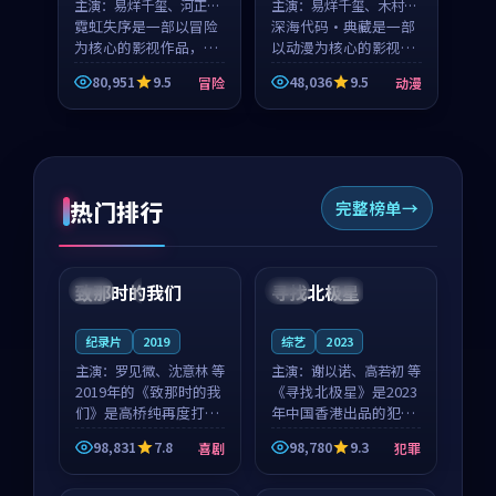
主演：
易烊千玺、河正宇
主演：
易烊千玺、木村拓
等
霓虹失序是一部以冒险
哉 等
深海代码·典藏是一部
为核心的影视作品，围
以动漫为核心的影视作
绕危机、反转与人物成
品，围绕危机、反转与
80,951
9.5
48,036
9.5
冒险
动漫
长展开，整体节奏紧
人物成长展开，整体节
凑，值得推荐观看。
奏紧凑，值得推荐观
看。
热门排行
完整榜单
99:22
99:18
致那时的我们
寻找北极星
中国
4K
中国
4K
纪录片
2019
综艺
2023
主演：
罗见微、沈意林 等
主演：
谢以诺、高若初 等
2019年的《致那时的我
《寻找北极星》是2023
们》是高桥纯再度打磨
年中国香港出品的犯罪
的喜剧佳作。中国大陆
新作，主创团队希望用
98,831
7.8
98,780
9.3
喜剧
犯罪
的取景与都市寓言的氛
公路冒险的故事让观众
99:44
99:40
围相互成就，罗见微与
停下来想一想。谢以诺