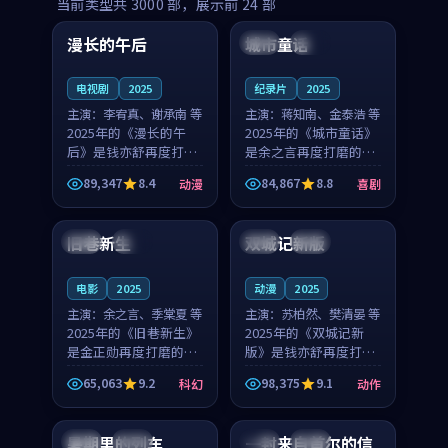
99:16
99:52
当前类型共
3000
部，展示前
24
部
漫长的午后
城市童话
中国
高分
美国
院线
电视剧
2025
纪录片
2025
主演：
李宥真、谢承南 等
主演：
蒋知南、金泰浩 等
2025年的《漫长的午
2025年的《城市童话》
后》是钱亦舒再度打磨
是余之言再度打磨的喜
的动漫佳作。中国大陆
剧佳作。美国的取景与
89,347
8.4
84,867
8.8
动漫
喜剧
的取景与海岛日常的氛
历史战争的氛围相互成
99:04
99:40
围相互成就，李宥真与
就，蒋知南与金泰浩的
谢承南的对手戏自然克
对手戏自然克制，让整
旧巷新生
双城记新版
英国
完结
中国
独播
制，让整部影片在悬念
部影片在悬念与温度
与...
之...
电影
2025
动漫
2025
主演：
余之言、季棠夏 等
主演：
苏柏然、樊清晏 等
2025年的《旧巷新生》
2025年的《双城记新
是金正勋再度打磨的科
版》是钱亦舒再度打磨
幻佳作。英国的取景与
的动作佳作。中国大陆
65,063
9.2
98,375
9.1
科幻
动作
雨夜物语的氛围相互成
的取景与沙漠探险的氛
99:24
99:36
就，余之言与季棠夏的
围相互成就，苏柏然与
对手戏自然克制，让整
樊清晏的对手戏自然克
暑期里的列车
一封来自首尔的信
中国
杜比
韩国
热播
部影片在悬念与温度
制，让整部影片在悬念