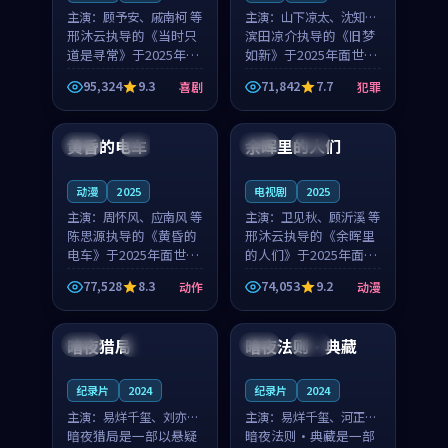
主演：
顾予安、戚南柯 等
主演：
山下凉太、沈知韵
邢沐云执导的《当时只
等
滨田凉介执导的《旧梦
道是寻常》于2025年面
如新》于2025年面世，
世，泰国的城市气质与
中国台湾的城市气质与
95,324
9.3
71,842
7.7
喜剧
犯罪
母女情深的人物心境共
异国相遇的人物心境共
99:20
99:56
同构筑了影片基调。顾
同构筑了影片基调。山
予安、戚南柯用细腻的
下凉太、沈知韵用细腻
黄昏的电车
余晖里的人们
日本
4K
泰国
完结
表演撑起整部喜剧电
的表演撑起整部犯罪
影...
电...
动漫
2025
电视剧
2025
主演：
周怀风、应南风 等
主演：
卫见秋、顾沂溪 等
陈思源执导的《黄昏的
邢沐云执导的《余晖里
电车》于2025年面世，
的人们》于2025年面
日本的城市气质与渔村
世，泰国的城市气质与
77,528
8.3
74,053
9.2
动作
动漫
故事的人物心境共同构
小镇生活的人物心境共
99:18
99:12
筑了影片基调。周怀
同构筑了影片基调。卫
风、应南风用细腻的表
见秋、顾沂溪用细腻的
暗夜猎局
暗夜法则·典藏
英国
4K
中国
院线
演撑起整部动作电影，
表演撑起整部动漫电
剧...
影，...
纪录片
2024
纪录片
2024
主演：
易烊千玺、刘亦菲
主演：
易烊千玺、河正宇
等
暗夜猎局是一部以悬疑
等
暗夜法则·典藏是一部