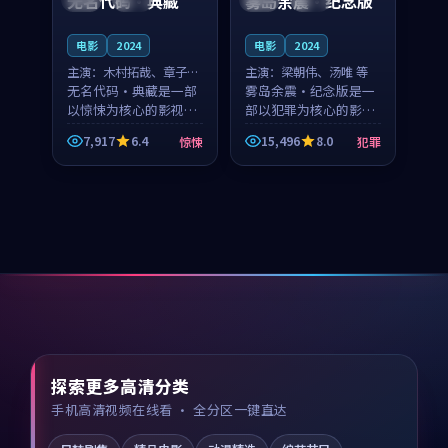
无名代码·典藏
雾岛余震·纪念版
电影
2024
电影
2024
主演：
木村拓哉、章子怡
主演：
梁朝伟、汤唯 等
等
无名代码·典藏是一部
雾岛余震·纪念版是一
以惊悚为核心的影视作
部以犯罪为核心的影视
品，围绕危机、反转与
作品，围绕危机、反转
7,917
6.4
15,496
8.0
惊悚
犯罪
人物成长展开，整体节
与人物成长展开，整体
奏紧凑，值得推荐观
节奏紧凑，值得推荐观
看。
看。
探索更多高清分类
手机高清视频在线看 · 全分区一键直达