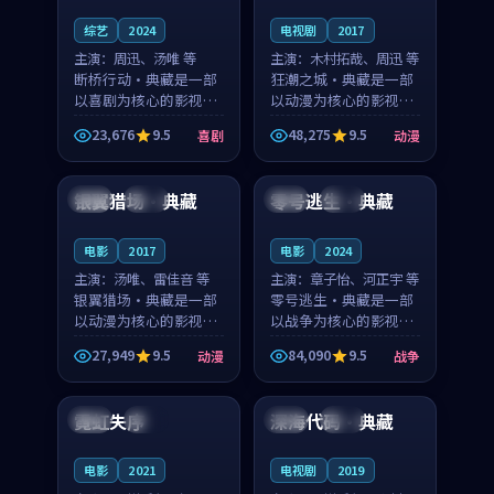
综艺
2024
电视剧
2017
主演：
周迅、汤唯 等
主演：
木村拓哉、周迅 等
断桥行动·典藏是一部
狂潮之城·典藏是一部
以喜剧为核心的影视作
以动漫为核心的影视作
品，围绕危机、反转与
品，围绕危机、反转与
23,676
9.5
48,275
9.5
喜剧
动漫
人物成长展开，整体节
人物成长展开，整体节
99:22
99:51
奏紧凑，值得推荐观
奏紧凑，值得推荐观
看。
看。
银翼猎场·典藏
零号逃生·典藏
中国
高分
美国
院线
电影
2017
电影
2024
主演：
汤唯、雷佳音 等
主演：
章子怡、河正宇 等
银翼猎场·典藏是一部
零号逃生·典藏是一部
以动漫为核心的影视作
以战争为核心的影视作
品，围绕危机、反转与
品，围绕危机、反转与
27,949
9.5
84,090
9.5
动漫
战争
人物成长展开，整体节
人物成长展开，整体节
99:06
99:09
奏紧凑，值得推荐观
奏紧凑，值得推荐观
看。
看。
霓虹失序
深海代码·典藏
泰国
热播
泰国
高分
电影
2021
电视剧
2019