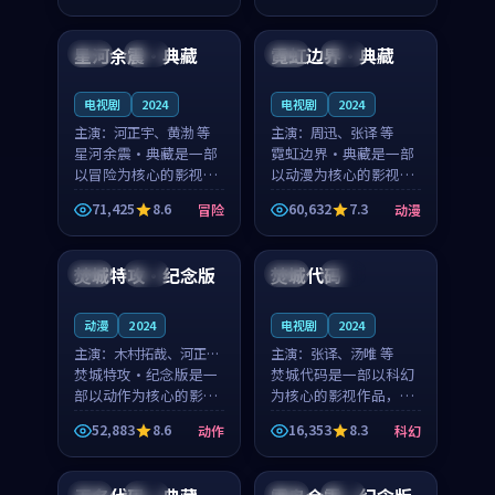
99:07
99:45
凑，值得推荐观看。
节奏紧凑，值得推荐观
看。
星河余震·典藏
霓虹边界·典藏
法国
热播
英国
独播
电视剧
2024
电视剧
2024
主演：
河正宇、黄渤 等
主演：
周迅、张译 等
星河余震·典藏是一部
霓虹边界·典藏是一部
以冒险为核心的影视作
以动漫为核心的影视作
品，围绕危机、反转与
品，围绕危机、反转与
71,425
8.6
60,632
7.3
冒险
动漫
人物成长展开，整体节
人物成长展开，整体节
99:00
99:18
奏紧凑，值得推荐观
奏紧凑，值得推荐观
看。
看。
焚城特攻·纪念版
焚城代码
中国
高分
中国
独播
动漫
2024
电视剧
2024
主演：
木村拓哉、河正宇
主演：
张译、汤唯 等
等
焚城特攻·纪念版是一
焚城代码是一部以科幻
部以动作为核心的影视
为核心的影视作品，围
作品，围绕危机、反转
绕危机、反转与人物成
52,883
8.6
16,353
8.3
动作
科幻
与人物成长展开，整体
长展开，整体节奏紧
99:10
99:28
节奏紧凑，值得推荐观
凑，值得推荐观看。
看。
中国
高分
韩国
热播