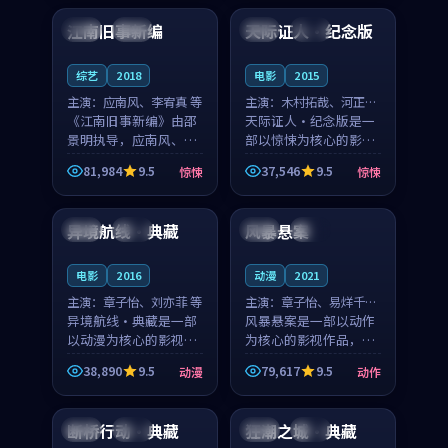
合作演出，影片在情感
纠葛，爱情元素贯穿始
江南旧事新编
天际证人·纪念版
日本
院线
日本
高分
层次与现实质感之间
终，节奏稳健而富有张
游...
力，...
综艺
2018
电影
2015
主演：
应南风、李宥真 等
主演：
木村拓哉、河正宇
《江南旧事新编》由邵
等
天际证人·纪念版是一
景明执导，应南风、李
部以惊悚为核心的影视
宥真领衔主演，是一部
作品，围绕危机、反转
81,984
9.5
37,546
9.5
惊悚
惊悚
2018年上映的日本惊悚
与人物成长展开，整体
99:03
99:17
综艺。影片以邻里温情
节奏紧凑，值得推荐观
为切入，呈现一段从初
看。
异境航线·典藏
风暴悬案
韩国
独播
泰国
院线
遇到告别都浸着真实
情...
电影
2016
动漫
2021
主演：
章子怡、刘亦菲 等
主演：
章子怡、易烊千玺
异境航线·典藏是一部
等
风暴悬案是一部以动作
以动漫为核心的影视作
为核心的影视作品，围
品，围绕危机、反转与
绕危机、反转与人物成
38,890
9.5
79,617
9.5
动漫
动作
人物成长展开，整体节
长展开，整体节奏紧
95:49
99:17
奏紧凑，值得推荐观
凑，值得推荐观看。
看。
断桥行动·典藏
狂潮之城·典藏
中国
热播
美国
完结