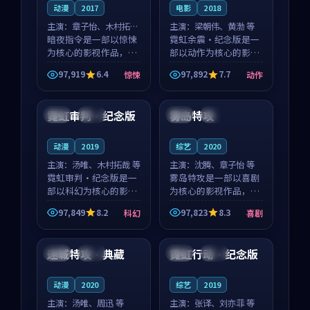
动漫
2017
电影
2018
主演：
章子怡、木村拓哉
主演：
梁朝伟、黄渤 等
等
暗夜指令是一部以惊悚
霓虹余震·纪念版是一
为核心的影视作品，围
部以动作为核心的影视
绕危机、反转与人物成
作品，围绕危机、反转
97,919
6.4
97,892
7.7
惊悚
动作
长展开，整体节奏紧
与人物成长展开，整体
91:28
99:35
凑，值得推荐观看。
节奏紧凑，值得推荐观
看。
霓虹审判·纪念版
雾岛特攻
法国
完结
美国
热播
动漫
2019
综艺
2020
主演：
汤唯、木村拓哉 等
主演：
沈腾、章子怡 等
霓虹审判·纪念版是一
雾岛特攻是一部以喜剧
部以科幻为核心的影视
为核心的影视作品，围
作品，围绕危机、反转
绕危机、反转与人物成
97,849
8.2
97,823
8.3
科幻
喜剧
与人物成长展开，整体
长展开，整体节奏紧
99:54
99:43
节奏紧凑，值得推荐观
凑，值得推荐观看。
看。
迷城特攻·典藏
霓虹行动·纪念版
中国
杜比
中国
高分
动漫
2020
综艺
2019
主演：
汤唯、周迅 等
主演：
张译、刘亦菲 等