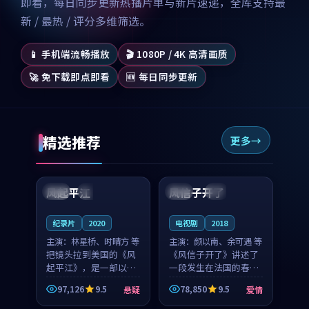
即看，每日同步更新热播片单与新片速递，全库支持最
新 / 最热 / 评分多维筛选。
📱 手机端流畅播放
🎬 1080P / 4K 高清画质
🚀 免下载即点即看
🆕 每日同步更新
精选推荐
更多
99:07
99:21
风起平江
风信子开了
美国
完结
法国
4K
纪录片
2020
电视剧
2018
主演：
林星桥、时晴方 等
主演：
颜以南、余可遇 等
把镜头拉到美国的《风
《风信子开了》讲述了
起平江》，是一部以时
一段发生在法国的春日
光记忆为底色的悬疑作
漫步故事。颜以南饰演
97,126
9.5
78,850
9.5
悬疑
爱情
品。林星桥和时晴方贡
的主角与余可遇的角色
99:53
99:55
献了2020年颇受关注的
因一场意外卷入更深的