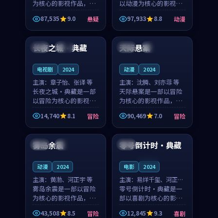
为核心的影视作品，围
以动漫为核心的影视作
绕危机、反转与人物成
品，围绕危机、反转与
87,535
9.0
97,933
8.8
悬疑
动漫
长展开，整体节奏紧
人物成长展开，整体节
99:50
99:29
凑，值得推荐观看。
奏紧凑，值得推荐观
看。
长夜之城·典藏
天际悬案
法国
杜比
美国
独播
电视剧
2024
动漫
2024
主演：
章子怡、张译 等
主演：
沈腾、刘亦菲 等
长夜之城·典藏是一部
天际悬案是一部以冒险
以冒险为核心的影视作
为核心的影视作品，围
品，围绕危机、反转与
绕危机、反转与人物成
14,740
8.1
90,469
7.0
冒险
冒险
人物成长展开，整体节
长展开，整体节奏紧
99:49
99:00
奏紧凑，值得推荐观
凑，值得推荐观看。
看。
雾岛余震
零号倒计时·典藏
中国
院线
日本
连载中
动漫
2024
电影
2024
主演：
黄渤、河正宇 等
主演：
易烊千玺、河正宇
雾岛余震是一部以冒险
等
零号倒计时·典藏是一
为核心的影视作品，围
部以喜剧为核心的影视
绕危机、反转与人物成
作品，围绕危机、反转
43,508
8.5
12,845
9.3
冒险
喜剧
长展开，整体节奏紧
与人物成长展开，整体