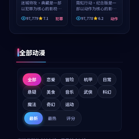
迷城特攻·典藏是一部
霓虹行动·纪念版是一
以犯罪为核心的影视作
部以动作为核心的影视
品，围绕危机、反转与
作品，围绕危机、反转
97,779
7.1
97,778
6.2
犯罪
动作
人物成长展开，整体节
与人物成长展开，整体
奏紧凑，值得推荐观
节奏紧凑，值得推荐观
看。
看。
全部动漫
全部
恋爱
冒险
机甲
日常
悬疑
美食
音乐
武侠
科幻
魔法
奇幻
运动
最新
最热
评分