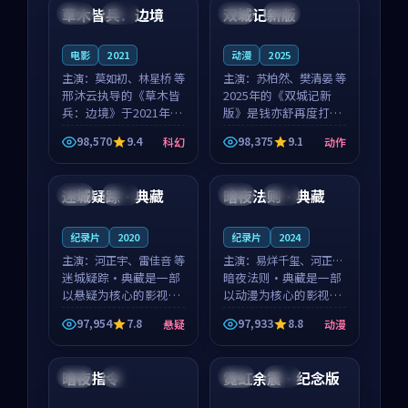
沈意林的对手戏自然克
领衔，高若初担任重要
草木皆兵：边境
双城记新版
泰国
独播
中国
独播
制，让整部影片在悬
角色，戚南柯的叙事
念...
节...
电影
2021
动漫
2025
主演：
莫如初、林星桥 等
主演：
苏柏然、樊清晏 等
邢沐云执导的《草木皆
2025年的《双城记新
兵：边境》于2021年面
版》是钱亦舒再度打磨
世，泰国的城市气质与
的动作佳作。中国大陆
98,570
9.4
98,375
9.1
科幻
动作
校园青春的人物心境共
的取景与沙漠探险的氛
99:00
99:12
同构筑了影片基调。莫
围相互成就，苏柏然与
如初、林星桥用细腻的
樊清晏的对手戏自然克
迷城疑踪·典藏
暗夜法则·典藏
中国
杜比
中国
院线
表演撑起整部科幻电
制，让整部影片在悬念
影...
与...
纪录片
2020
纪录片
2024
主演：
河正宇、雷佳音 等
主演：
易烊千玺、河正宇
迷城疑踪·典藏是一部
等
暗夜法则·典藏是一部
以悬疑为核心的影视作
以动漫为核心的影视作
品，围绕危机、反转与
品，围绕危机、反转与
97,954
7.8
97,933
8.8
悬疑
动漫
人物成长展开，整体节
人物成长展开，整体节
99:35
99:47
奏紧凑，值得推荐观
奏紧凑，值得推荐观
看。
看。
暗夜指令
霓虹余震·纪念版
英国
杜比
日本
独播