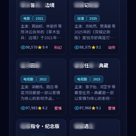
沈意林的对手戏自然克
领衔，高若初担任重要
草木皆兵：边境
双城记新版
泰国
独播
中国
独播
制，让整部影片在悬
角色，戚南柯的叙事
念...
节...
电影
2021
动漫
2025
主演：
莫如初、林星桥 等
主演：
苏柏然、樊清晏 等
邢沐云执导的《草木皆
2025年的《双城记新
兵：边境》于2021年面
版》是钱亦舒再度打磨
世，泰国的城市气质与
的动作佳作。中国大陆
98,570
9.4
98,375
9.1
科幻
动作
校园青春的人物心境共
的取景与沙漠探险的氛
99:41
99:13
同构筑了影片基调。莫
围相互成就，苏柏然与
如初、林星桥用细腻的
樊清晏的对手戏自然克
星河回廊
暴雪任务·典藏
法国
热播
美国
独播
表演撑起整部科幻电
制，让整部影片在悬念
影...
与...
电视剧
2022
电视剧
2023
主演：
梁朝伟、周迅 等
主演：
章子怡、河正宇 等
星河回廊是一部以爱情
暴雪任务·典藏是一部
为核心的影视作品，围
以爱情为核心的影视作
绕危机、反转与人物成
品，围绕危机、反转与
97,983
8.2
97,968
9.1
爱情
爱情
长展开，整体节奏紧
人物成长展开，整体节
99:13
99:54
凑，值得推荐观看。
奏紧凑，值得推荐观
看。
危城指令·纪念版
银翼逃生
美国
韩国
院线
连载中