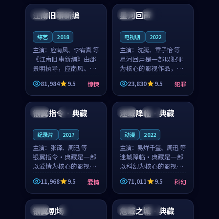
合作演出，影片在情感
纠葛，爱情元素贯穿始
江南旧事新编
星河回声
日本
院线
中国
院线
层次与现实质感之间
终，节奏稳健而富有张
游...
力，...
综艺
2018
电视剧
2022
主演：
应南风、李宥真 等
主演：
沈腾、章子怡 等
《江南旧事新编》由邵
星河回声是一部以犯罪
景明执导，应南风、李
为核心的影视作品，围
宥真领衔主演，是一部
绕危机、反转与人物成
81,984
9.5
23,830
9.5
惊悚
犯罪
2018年上映的日本惊悚
长展开，整体节奏紧
99:50
99:25
综艺。影片以邻里温情
凑，值得推荐观看。
为切入，呈现一段从初
银翼指令·典藏
迷城降临·典藏
泰国
4K
美国
独播
遇到告别都浸着真实
情...
纪录片
2017
动漫
2022
主演：
张译、周迅 等
主演：
易烊千玺、周迅 等
银翼指令·典藏是一部
迷城降临·典藏是一部
以爱情为核心的影视作
以科幻为核心的影视作
品，围绕危机、反转与
品，围绕危机、反转与
11,968
9.5
71,011
9.5
爱情
科幻
人物成长展开，整体节
人物成长展开，整体节
96:48
98:30
奏紧凑，值得推荐观
奏紧凑，值得推荐观
看。
看。
银翼剧场
危城之城·典藏
韩国
4K
美国
独播