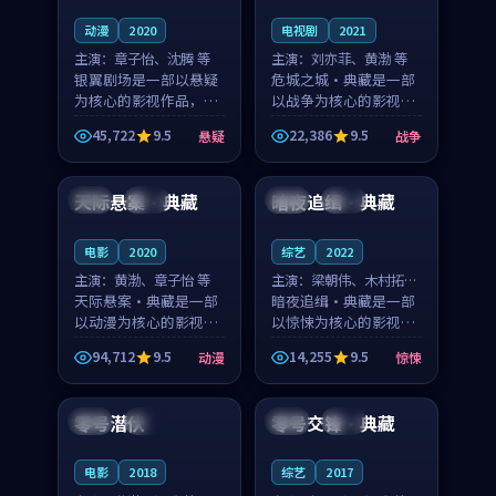
动漫
2020
电视剧
2021
主演：
章子怡、沈腾 等
主演：
刘亦菲、黄渤 等
银翼剧场是一部以悬疑
危城之城·典藏是一部
为核心的影视作品，围
以战争为核心的影视作
绕危机、反转与人物成
品，围绕危机、反转与
45,722
9.5
22,386
9.5
悬疑
战争
长展开，整体节奏紧
人物成长展开，整体节
99:50
99:14
凑，值得推荐观看。
奏紧凑，值得推荐观
看。
天际悬案·典藏
暗夜追缉·典藏
中国
完结
中国
独播
电影
2020
综艺
2022
主演：
黄渤、章子怡 等
主演：
梁朝伟、木村拓哉
天际悬案·典藏是一部
等
暗夜追缉·典藏是一部
以动漫为核心的影视作
以惊悚为核心的影视作
品，围绕危机、反转与
品，围绕危机、反转与
94,712
9.5
14,255
9.5
动漫
惊悚
人物成长展开，整体节
人物成长展开，整体节
99:43
99:46
奏紧凑，值得推荐观
奏紧凑，值得推荐观
看。
看。
零号潜伏
零号交锋·典藏
中国
高分
泰国
院线
电影
2018
综艺
2017