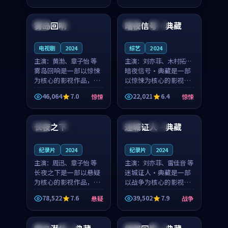
99:17
99:15
奏紧凑，值得推荐观
奏紧凑，值得推荐观
看。
看。
雾岛回响
暗夜信号·典藏
美国
院线
中国
杜比
电视剧
2024
综艺
2024
主演：
黄渤、章子怡 等
主演：
刘亦菲、木村拓哉
雾岛回响是一部以惊悚
等
暗夜信号·典藏是一部
为核心的影视作品，围
以惊悚为核心的影视作
绕危机、反转与人物成
品，围绕危机、反转与
46,064
7.0
22,021
6.4
惊悚
惊悚
长展开，整体节奏紧
人物成长展开，整体节
99:32
99:13
凑，值得推荐观看。
奏紧凑，值得推荐观
看。
长夜之下
迷城证人·典藏
中国
高分
日本
完结
纪录片
2024
纪录片
2024
主演：
周迅、章子怡 等
主演：
刘亦菲、雷佳音 等
长夜之下是一部以悬疑
迷城证人·典藏是一部
为核心的影视作品，围
以战争为核心的影视作
绕危机、反转与人物成
品，围绕危机、反转与
78,522
7.6
39,502
7.9
悬疑
战争
长展开，整体节奏紧
人物成长展开，整体节
99:46
99:09
凑，值得推荐观看。
奏紧凑，值得推荐观
看。
中国
独播
泰国
完结