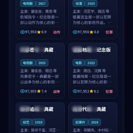
电视剧
2017
动漫
2023
主演：
雷佳音、黄渤 等
主演：
河正宇、周迅 等
危城指令·纪念版是一
银翼逃生是一部以犯罪
部以动作为核心的影视
为核心的影视作品，围
作品，围绕危机、反转
绕危机、反转与人物成
97,958
6.9
97,956
8.8
动作
犯罪
与人物成长展开，整体
长展开，整体节奏紧
98:36
99:54
节奏紧凑，值得推荐观
凑，值得推荐观看。
看。
风暴密令·典藏
银翼档案·纪念版
英国
高分
中国
院线
电视剧
2015
电影
2023
主演：
雷佳音、周迅 等
主演：
周迅、沈腾 等
风暴密令·典藏是一部
银翼档案·纪念版是一
以战争为核心的影视作
部以犯罪为核心的影视
品，围绕危机、反转与
作品，围绕危机、反转
97,955
7.4
97,952
6.1
战争
犯罪
人物成长展开，整体节
与人物成长展开，整体
99:48
99:23
奏紧凑，值得推荐观
节奏紧凑，值得推荐观
看。
看。
断桥追缉·典藏
南港代码·典藏
中国
独播
中国
高分
综艺
2018
纪录片
2018
主演：
易烊千玺、河正宇
主演：
梁朝伟、木村拓哉