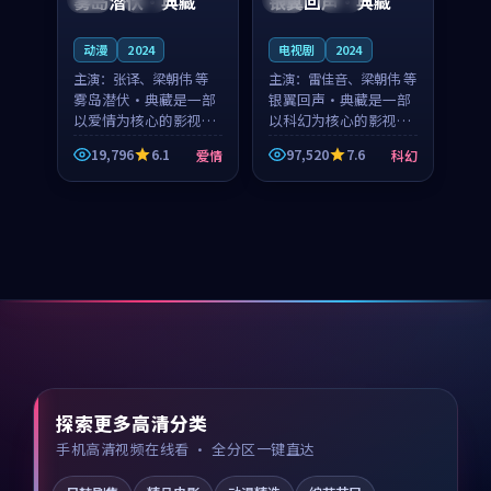
雾岛潜伏·典藏
银翼回声·典藏
动漫
2024
电视剧
2024
主演：
张译、梁朝伟 等
主演：
雷佳音、梁朝伟 等
雾岛潜伏·典藏是一部
银翼回声·典藏是一部
以爱情为核心的影视作
以科幻为核心的影视作
品，围绕危机、反转与
品，围绕危机、反转与
19,796
6.1
97,520
7.6
爱情
科幻
人物成长展开，整体节
人物成长展开，整体节
奏紧凑，值得推荐观
奏紧凑，值得推荐观
看。
看。
探索更多高清分类
手机高清视频在线看 · 全分区一键直达