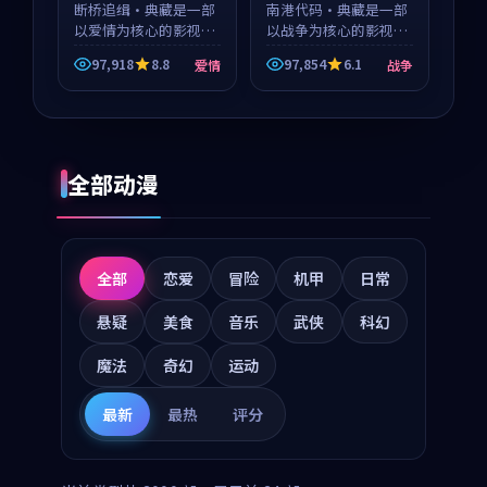
等
断桥追缉·典藏是一部
等
南港代码·典藏是一部
以爱情为核心的影视作
以战争为核心的影视作
品，围绕危机、反转与
品，围绕危机、反转与
97,918
8.8
97,854
6.1
爱情
战争
人物成长展开，整体节
人物成长展开，整体节
奏紧凑，值得推荐观
奏紧凑，值得推荐观
看。
看。
全部动漫
全部
恋爱
冒险
机甲
日常
悬疑
美食
音乐
武侠
科幻
魔法
奇幻
运动
最新
最热
评分