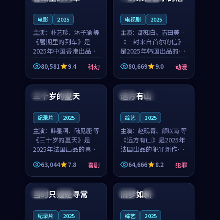
之...
与...
电影
2025
电视剧
2025
主演：
朴艺珍、沐子瑜 等
主演：
邵知白、吉田美琴
《暑期里的列车》是
等
《一封来自首尔的信》
2025年中国香港出品的
是2025年韩国出品的动
科幻新作，主创团队希
漫新作，主创团队希望
80,581
9.4
80,669
9.0
科幻
动漫
望用城市夜归人的故事
用高考往事的故事让观
99:12
99:48
让观众停下来想一想。
众停下来想一想。邵知
朴艺珍领衔，沐子瑜担
白领衔，吉田美琴担任
三十岁的夏天
远方有山
法国
4K
法国
独播
任重要角色，郑书延的
重要角色，谢承南的
叙...
叙...
纪录片
2025
综艺
2025
主演：
韩星澜、陆见鹿 等
主演：
赵砚青、颜以南 等
《三十岁的夏天》是
《远方有山》是2025年
2025年法国出品的喜剧
法国出品的犯罪新作，
新作，主创团队希望用
主创团队希望用高校追
63,044
7.8
64,666
8.2
喜剧
犯罪
深夜电台的故事让观众
梦的故事让观众停下来
99:32
99:08
停下来想一想。韩星澜
想一想。赵砚青领衔，
领衔，陆见鹿担任重要
颜以南担任重要角色，
当时只道是寻常
旧梦如新
泰国
杜比
中国
高分
角色，山田纯一的叙事
山田纯一的叙事节奏
节...
一...
纪录片
2025
综艺
2025