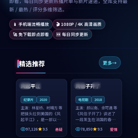
即看，每日同步更新热播片单与新片速递，全库支持最
新 / 最热 / 评分多维筛选。
📱 手机端流畅播放
🎬 1080P / 4K 高清画质
🚀 免下载即点即看
🆕 每日同步更新
精选推荐
更多
99:07
99:21
风起平江
风信子开了
美国
完结
法国
4K
纪录片
2020
电视剧
2018
主演：
林星桥、时晴方 等
主演：
颜以南、余可遇 等
把镜头拉到美国的《风
《风信子开了》讲述了
起平江》，是一部以时
一段发生在法国的春日
光记忆为底色的悬疑作
漫步故事。颜以南饰演
97,126
9.5
78,850
9.5
悬疑
爱情
品。林星桥和时晴方贡
的主角与余可遇的角色
99:53
88:38
献了2020年颇受关注的
因一场意外卷入更深的