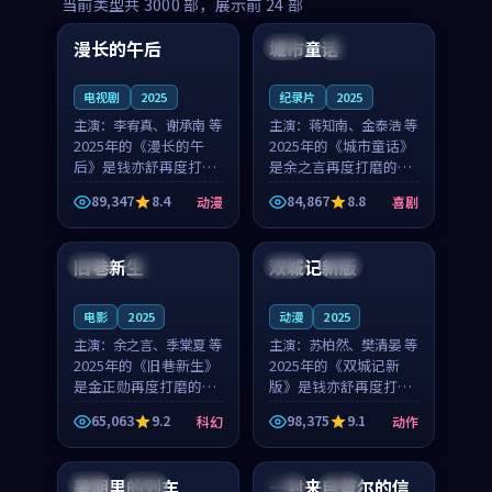
99:16
99:52
当前类型共
3000
部，展示前
24
部
漫长的午后
城市童话
中国
高分
美国
院线
电视剧
2025
纪录片
2025
主演：
李宥真、谢承南 等
主演：
蒋知南、金泰浩 等
2025年的《漫长的午
2025年的《城市童话》
后》是钱亦舒再度打磨
是余之言再度打磨的喜
的动漫佳作。中国大陆
剧佳作。美国的取景与
89,347
8.4
84,867
8.8
动漫
喜剧
的取景与海岛日常的氛
历史战争的氛围相互成
99:04
99:40
围相互成就，李宥真与
就，蒋知南与金泰浩的
谢承南的对手戏自然克
对手戏自然克制，让整
旧巷新生
双城记新版
英国
完结
中国
独播
制，让整部影片在悬念
部影片在悬念与温度
与...
之...
电影
2025
动漫
2025
主演：
余之言、季棠夏 等
主演：
苏柏然、樊清晏 等
2025年的《旧巷新生》
2025年的《双城记新
是金正勋再度打磨的科
版》是钱亦舒再度打磨
幻佳作。英国的取景与
的动作佳作。中国大陆
65,063
9.2
98,375
9.1
科幻
动作
雨夜物语的氛围相互成
的取景与沙漠探险的氛
99:24
99:36
就，余之言与季棠夏的
围相互成就，苏柏然与
对手戏自然克制，让整
樊清晏的对手戏自然克
暑期里的列车
一封来自首尔的信
中国
杜比
韩国
热播
部影片在悬念与温度
制，让整部影片在悬念