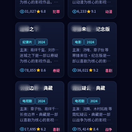
为核心的影视作品，围
以动漫为核心的影视作
绕危机、反转与人物成
品，围绕危机、反转与
31,027
6.8
6,233
9.1
犯罪
动漫
长展开，整体节奏紧
人物成长展开，整体节
99:10
99:02
凑，值得推荐观看。
奏紧凑，值得推荐观
看。
迷城之下
寒锋来信·纪念版
日本
院线
韩国
独播
纪录片
2024
电影
2024
主演：
易烊千玺、刘亦菲
主演：
汤唯、章子怡 等
等
迷城之下是一部以悬疑
寒锋来信·纪念版是一
为核心的影视作品，围
部以喜剧为核心的影视
绕危机、反转与人物成
作品，围绕危机、反转
78,855
8.6
36,021
9.2
悬疑
喜剧
长展开，整体节奏紧
与人物成长展开，整体
99:51
99:59
凑，值得推荐观看。
节奏紧凑，值得推荐观
看。
长夜边界·典藏
霓虹疑云·典藏
中国
高分
中国
4K
电视剧
2024
电视剧
2024
主演：
章子怡、易烊千玺
主演：
沈腾、木村拓哉 等
等
长夜边界·典藏是一部
霓虹疑云·典藏是一部
以喜剧为核心的影视作
以战争为核心的影视作
品，围绕危机、反转与
品，围绕危机、反转与
17,695
6.2
75,414
8.4
喜剧
战争
人物成长展开，整体节
人物成长展开，整体节