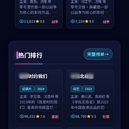
主演：
黄渤、汤唯 等
主演：
河正宇、汤唯 等
零号潜伏是一部以战争
零号交锋·典藏是一部
为核心的影视作品，围
以战争为核心的影视作
绕危机、反转与人物成
品，围绕危机、反转与
13,623
9.5
7,224
9.5
战争
战争
长展开，整体节奏紧
人物成长展开，整体节
凑，值得推荐观看。
奏紧凑，值得推荐观
看。
热门排行
完整榜单
99:22
99:18
致那时的我们
寻找北极星
中国
4K
中国
4K
纪录片
2019
综艺
2023
主演：
罗见微、沈意林 等
主演：
谢以诺、高若初 等
2019年的《致那时的我
《寻找北极星》是2023
们》是高桥纯再度打磨
年中国香港出品的犯罪
的喜剧佳作。中国大陆
新作，主创团队希望用
98,831
7.8
98,780
9.3
喜剧
犯罪
的取景与都市寓言的氛
公路冒险的故事让观众
99:44
99:40
围相互成就，罗见微与
停下来想一想。谢以诺