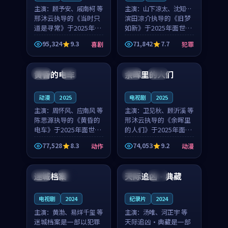
主演：
顾予安、戚南柯 等
主演：
山下凉太、沈知韵
邢沐云执导的《当时只
等
滨田凉介执导的《旧梦
道是寻常》于2025年面
如新》于2025年面世，
世，泰国的城市气质与
中国台湾的城市气质与
95,324
9.3
71,842
7.7
喜剧
犯罪
母女情深的人物心境共
异国相遇的人物心境共
99:20
99:56
同构筑了影片基调。顾
同构筑了影片基调。山
予安、戚南柯用细腻的
下凉太、沈知韵用细腻
黄昏的电车
余晖里的人们
日本
4K
泰国
完结
表演撑起整部喜剧电
的表演撑起整部犯罪
影...
电...
动漫
2025
电视剧
2025
主演：
周怀风、应南风 等
主演：
卫见秋、顾沂溪 等
陈思源执导的《黄昏的
邢沐云执导的《余晖里
电车》于2025年面世，
的人们》于2025年面
日本的城市气质与渔村
世，泰国的城市气质与
77,528
8.3
74,053
9.2
动作
动漫
故事的人物心境共同构
小镇生活的人物心境共
99:28
99:03
筑了影片基调。周怀
同构筑了影片基调。卫
风、应南风用细腻的表
见秋、顾沂溪用细腻的
迷城档案
天际追凶·典藏
日本
院线
英国
院线
演撑起整部动作电影，
表演撑起整部动漫电
剧...
影，...
电视剧
2024
纪录片
2024
主演：
黄渤、易烊千玺 等
主演：
汤唯、河正宇 等
迷城档案是一部以犯罪
天际追凶·典藏是一部