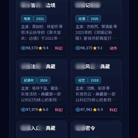
沈意林的对手戏自然克
领衔，高若初担任重要
草木皆兵：边境
双城记新版
泰国
独播
中国
独播
制，让整部影片在悬
角色，戚南柯的叙事
念...
节...
电影
2021
动漫
2025
主演：
莫如初、林星桥 等
主演：
苏柏然、樊清晏 等
邢沐云执导的《草木皆
2025年的《双城记新
兵：边境》于2021年面
版》是钱亦舒再度打磨
世，泰国的城市气质与
的动作佳作。中国大陆
98,570
9.4
98,375
9.1
科幻
动作
校园青春的人物心境共
的取景与沙漠探险的氛
93:33
91:59
同构筑了影片基调。莫
围相互成就，苏柏然与
如初、林星桥用细腻的
樊清晏的对手戏自然克
长夜法则·典藏
长夜风云·典藏
韩国
热播
中国
院线
表演撑起整部科幻电
制，让整部影片在悬念
影...
与...
纪录片
2024
综艺
2018
主演：
易烊千玺、雷佳音
主演：
沈腾、张译 等
等
长夜法则·典藏是一部
长夜风云·典藏是一部
以科幻为核心的影视作
以科幻为核心的影视作
品，围绕危机、反转与
品，围绕危机、反转与
97,979
6.0
97,961
6.4
科幻
科幻
人物成长展开，整体节
人物成长展开，整体节
99:43
99:25
奏紧凑，值得推荐观
奏紧凑，值得推荐观
看。
看。
危城入口·典藏
狂潮密令
英国
4K
泰国
连载中