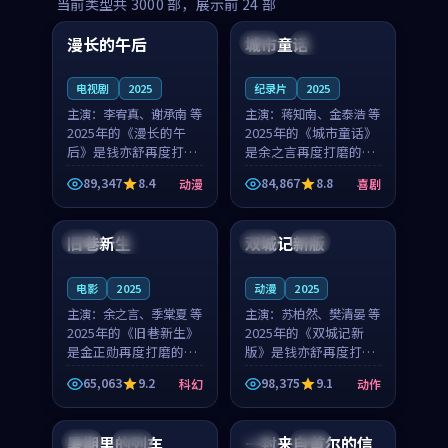
99:16
99:52
当前类型共
3000
部，展示前
24
部
漫长的午后
城市童话
中国
高分
美国
院线
电视剧
2025
纪录片
2025
主演：
李宥真、谢承南 等
主演：
蒋知南、金泰浩 等
2025年的《漫长的午
2025年的《城市童话》
后》是钱亦舒再度打磨
是余之言再度打磨的喜
的动漫佳作。中国大陆
剧佳作。美国的取景与
89,347
8.4
84,867
8.8
动漫
喜剧
的取景与海岛日常的氛
历史战争的氛围相互成
99:04
99:40
围相互成就，李宥真与
就，蒋知南与金泰浩的
谢承南的对手戏自然克
对手戏自然克制，让整
旧巷新生
双城记新版
英国
完结
中国
独播
制，让整部影片在悬念
部影片在悬念与温度
与...
之...
电影
2025
动漫
2025
主演：
余之言、季棠夏 等
主演：
苏柏然、樊清晏 等
2025年的《旧巷新生》
2025年的《双城记新
是金正勋再度打磨的科
版》是钱亦舒再度打磨
幻佳作。英国的取景与
的动作佳作。中国大陆
65,063
9.2
98,375
9.1
科幻
动作
雨夜物语的氛围相互成
的取景与沙漠探险的氛
99:24
99:36
就，余之言与季棠夏的
围相互成就，苏柏然与
对手戏自然克制，让整
樊清晏的对手戏自然克
暑期里的列车
一封来自首尔的信
中国
杜比
韩国
热播
部影片在悬念与温度
制，让整部影片在悬念