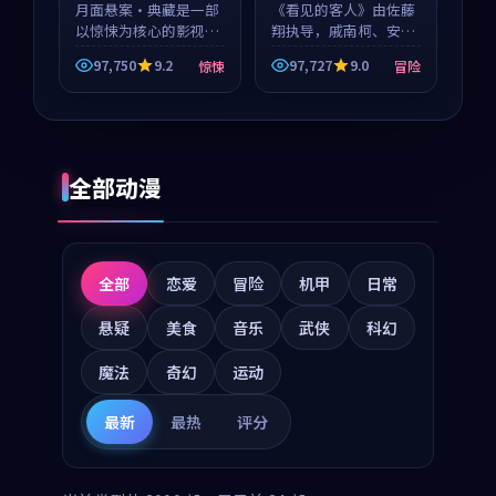
月面悬案·典藏是一部
《看见的客人》由佐藤
以惊悚为核心的影视作
翔执导，戚南柯、安星
品，围绕危机、反转与
河领衔主演，是一部
97,750
9.2
97,727
9.0
惊悚
冒险
人物成长展开，整体节
2018年上映的泰国冒险
奏紧凑，值得推荐观
动漫。影片以海岸抒情
看。
为切入，呈现一段从初
遇到告别都浸着真实情
绪...
全部动漫
全部
恋爱
冒险
机甲
日常
悬疑
美食
音乐
武侠
科幻
魔法
奇幻
运动
最新
最热
评分