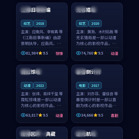
合作演出，影片在情感
纠葛，爱情元素贯穿始
江南旧事新编
无名猎局
日本
院线
美国
院线
层次与现实质感之间
终，节奏稳健而富有张
游...
力，...
综艺
2018
综艺
2020
主演：
应南风、李宥真 等
主演：
黄渤、木村拓哉 等
《江南旧事新编》由邵
无名猎局是一部以动漫
景明执导，应南风、李
为核心的影视作品，围
宥真领衔主演，是一部
绕危机、反转与人物成
81,984
9.5
74,760
9.5
惊悚
动漫
2018年上映的日本惊悚
长展开，整体节奏紧
99:08
99:18
综艺。影片以邻里温情
凑，值得推荐观看。
为切入，呈现一段从初
霓虹惊魂
暴雪倒计时
泰国
高分
法国
4K
遇到告别都浸着真实
情...
动漫
2022
电影
2017
主演：
张译、易烊千玺 等
主演：
刘亦菲、雷佳音 等
霓虹惊魂是一部以动漫
暴雪倒计时是一部以喜
为核心的影视作品，围
剧为核心的影视作品，
绕危机、反转与人物成
围绕危机、反转与人物
63,817
9.5
34,666
9.5
动漫
喜剧
长展开，整体节奏紧
成长展开，整体节奏紧
99:34
99:29
凑，值得推荐观看。
凑，值得推荐观看。
南港回声·典藏
逆光航线
英国
完结
中国
杜比