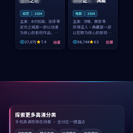
逆光之城
异境证人·典藏
综艺
2024
电影
2024
主演：
木村拓哉、张译 等
主演：
汤唯、黄渤 等
逆光之城是一部以动漫
异境证人·典藏是一部
为核心的影视作品，围
以犯罪为核心的影视作
绕危机、反转与人物成
品，围绕危机、反转与
27,075
7.4
56,744
6.5
动漫
犯罪
长展开，整体节奏紧
人物成长展开，整体节
凑，值得推荐观看。
奏紧凑，值得推荐观
看。
探索更多高清分类
手机高清视频在线看 · 全分区一键直达