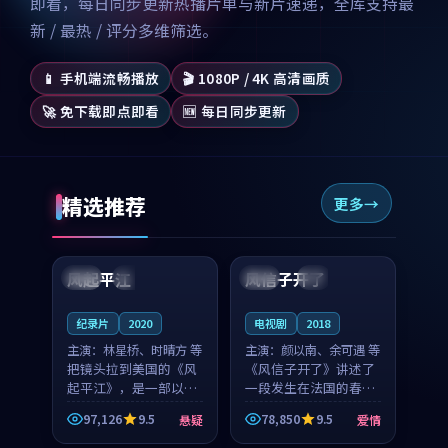
即看，每日同步更新热播片单与新片速递，全库支持最
新 / 最热 / 评分多维筛选。
📱 手机端流畅播放
🎬 1080P / 4K 高清画质
🚀 免下载即点即看
🆕 每日同步更新
精选推荐
更多
99:07
99:21
风起平江
风信子开了
美国
完结
法国
4K
纪录片
2020
电视剧
2018
主演：
林星桥、时晴方 等
主演：
颜以南、余可遇 等
把镜头拉到美国的《风
《风信子开了》讲述了
起平江》，是一部以时
一段发生在法国的春日
光记忆为底色的悬疑作
漫步故事。颜以南饰演
97,126
9.5
78,850
9.5
悬疑
爱情
品。林星桥和时晴方贡
的主角与余可遇的角色
99:53
99:38
献了2020年颇受关注的
因一场意外卷入更深的