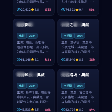
为核心的影视作品，围
为核心的影视作品，围
绕危机、反转与人物成
绕危机、反转与人物成
20,612
6.8
74,521
9.4
喜剧
科幻
长展开，整体节奏紧
长展开，整体节奏紧
92:58
99:33
凑，值得推荐观看。
凑，值得推荐观看。
暗夜倒影
长夜之城·典藏
日本
高分
中国
杜比
电影
2024
电视剧
2024
主演：
周迅、汤唯 等
主演：
章子怡、黄渤 等
暗夜倒影是一部以科幻
长夜之城·典藏是一部
为核心的影视作品，围
以喜剧为核心的影视作
绕危机、反转与人物成
品，围绕危机、反转与
61,146
8.1
25,940
8.9
科幻
喜剧
长展开，整体节奏紧
人物成长展开，整体节
99:53
97:28
凑，值得推荐观看。
奏紧凑，值得推荐观
看。
寒锋风云·典藏
无名猎场·典藏
中国
独播
法国
连载中
电影
2024
电视剧
2024
主演：
易烊千玺、周迅 等
主演：
黄渤、雷佳音 等
寒锋风云·典藏是一部
无名猎场·典藏是一部
以动作为核心的影视作
以动作为核心的影视作
品，围绕危机、反转与
品，围绕危机、反转与
49,533
6.5
92,724
8.0
动作
动作
人物成长展开，整体节
人物成长展开，整体节