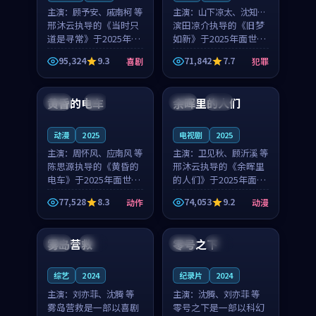
主演：
顾予安、戚南柯 等
主演：
山下凉太、沈知韵
邢沐云执导的《当时只
等
滨田凉介执导的《旧梦
道是寻常》于2025年面
如新》于2025年面世，
世，泰国的城市气质与
中国台湾的城市气质与
95,324
9.3
71,842
7.7
喜剧
犯罪
母女情深的人物心境共
异国相遇的人物心境共
99:20
99:56
同构筑了影片基调。顾
同构筑了影片基调。山
予安、戚南柯用细腻的
下凉太、沈知韵用细腻
黄昏的电车
余晖里的人们
日本
4K
泰国
完结
表演撑起整部喜剧电
的表演撑起整部犯罪
影...
电...
动漫
2025
电视剧
2025
主演：
周怀风、应南风 等
主演：
卫见秋、顾沂溪 等
陈思源执导的《黄昏的
邢沐云执导的《余晖里
电车》于2025年面世，
的人们》于2025年面
日本的城市气质与渔村
世，泰国的城市气质与
77,528
8.3
74,053
9.2
动作
动漫
故事的人物心境共同构
小镇生活的人物心境共
99:14
99:26
筑了影片基调。周怀
同构筑了影片基调。卫
风、应南风用细腻的表
见秋、顾沂溪用细腻的
雾岛营救
零号之下
法国
院线
日本
热播
演撑起整部动作电影，
表演撑起整部动漫电
剧...
影，...
综艺
2024
纪录片
2024
主演：
刘亦菲、沈腾 等
主演：
沈腾、刘亦菲 等
雾岛营救是一部以喜剧
零号之下是一部以科幻