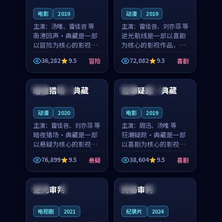
电影
2019
动漫
2019
主演：
汤唯、雷佳音 等
主演：
雷佳音、刘亦菲 等
南港回声·典藏是一部
逆光航线是一部以喜剧
以冒险为核心的影视作
为核心的影视作品，围
品，围绕危机、反转与
绕危机、反转与人物成
36,282
9.5
72,082
9.5
冒险
喜剧
人物成长展开，整体节
长展开，整体节奏紧
99:33
99:27
奏紧凑，值得推荐观
凑，值得推荐观看。
看。
暗夜猎场·典藏
狂潮疑踪·典藏
日本
高分
韩国
高分
动漫
2020
电影
2019
主演：
雷佳音、刘亦菲 等
主演：
周迅、汤唯 等
暗夜猎场·典藏是一部
狂潮疑踪·典藏是一部
以悬疑为核心的影视作
以喜剧为核心的影视作
品，围绕危机、反转与
品，围绕危机、反转与
76,899
9.5
38,604
9.5
悬疑
喜剧
人物成长展开，整体节
人物成长展开，整体节
99:58
99:30
奏紧凑，值得推荐观
奏紧凑，值得推荐观
看。
看。
逆光审判
终局审判
中国
4K
美国
热播
电视剧
2021
纪录片
2024