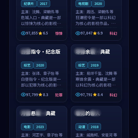
纪录片
2017
电视剧
2020
主演：
沈腾、梁朝伟 等
主演：
周迅、梁朝伟 等
危城入口·典藏是一部
狂潮密令是一部以科幻
以惊悚为核心的影视作
为核心的影视作品，围
品，围绕危机、反转与
绕危机、反转与人物成
97,855
6.5
97,847
6.9
惊悚
科幻
人物成长展开，整体节
长展开，整体节奏紧
92:32
99:10
奏紧凑，值得推荐观
凑，值得推荐观看。
看。
白昼指令·纪念版
寒锋余震·典藏
法国
韩国
院线
连载中
综艺
2020
综艺
2019
主演：
张译、章子怡 等
主演：
易烊千玺、沈腾 等
白昼指令·纪念版是一
寒锋余震·典藏是一部
部以犯罪为核心的影视
以科幻为核心的影视作
作品，围绕危机、反转
品，围绕危机、反转与
97,799
8.3
97,791
8.4
犯罪
科幻
与人物成长展开，整体
人物成长展开，整体节
94:01
99:05
节奏紧凑，值得推荐观
奏紧凑，值得推荐观
看。
看。
月面悬案·典藏
看见的客人
法国
院线
泰国
完结
电影
2023
动漫
2018
主演：
河正宇、章子怡 等
主演：
戚南柯、安星河 等