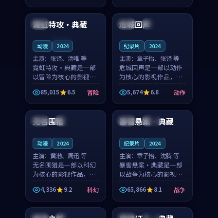
99:16
99:14
奏紧凑，值得推荐观
奏紧凑，值得推荐观
看。
看。
霓虹特攻·典藏
危城回声
英国
英国
热播
连载中
动漫
2024
纪录片
2024
主演：
张译、汤唯 等
主演：
章子怡、张译 等
霓虹特攻·典藏是一部
危城回声是一部以动作
以冒险为核心的影视作
为核心的影视作品，围
品，围绕危机、反转与
绕危机、反转与人物成
85,015
6.5
5,674
6.8
冒险
动作
人物成长展开，整体节
长展开，整体节奏紧
91:42
99:02
奏紧凑，值得推荐观
凑，值得推荐观看。
看。
无名围猎
暴雪悬案·典藏
美国
热播
中国
杜比
动漫
2024
纪录片
2024
主演：
黄渤、周迅 等
主演：
章子怡、沈腾 等
无名围猎是一部以科幻
暴雪悬案·典藏是一部
为核心的影视作品，围
以战争为核心的影视作
绕危机、反转与人物成
品，围绕危机、反转与
4,336
9.2
65,866
8.1
科幻
战争
长展开，整体节奏紧
人物成长展开，整体节
99:45
99:20
凑，值得推荐观看。
奏紧凑，值得推荐观
看。
日本
高分
中国
热播