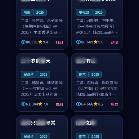
之...
与...
电影
2025
电视剧
2025
主演：
朴艺珍、沐子瑜 等
主演：
邵知白、吉田美琴
《暑期里的列车》是
等
《一封来自首尔的信》
2025年中国香港出品的
是2025年韩国出品的动
科幻新作，主创团队希
漫新作，主创团队希望
80,581
9.4
80,669
9.0
科幻
动漫
望用城市夜归人的故事
用高考往事的故事让观
99:12
99:48
让观众停下来想一想。
众停下来想一想。邵知
朴艺珍领衔，沐子瑜担
白领衔，吉田美琴担任
三十岁的夏天
远方有山
法国
4K
法国
独播
任重要角色，郑书延的
重要角色，谢承南的
叙...
叙...
纪录片
2025
综艺
2025
主演：
韩星澜、陆见鹿 等
主演：
赵砚青、颜以南 等
《三十岁的夏天》是
《远方有山》是2025年
2025年法国出品的喜剧
法国出品的犯罪新作，
新作，主创团队希望用
主创团队希望用高校追
63,044
7.8
64,666
8.2
喜剧
犯罪
深夜电台的故事让观众
梦的故事让观众停下来
99:32
99:08
停下来想一想。韩星澜
想一想。赵砚青领衔，
领衔，陆见鹿担任重要
颜以南担任重要角色，
当时只道是寻常
旧梦如新
泰国
杜比
中国
高分
角色，山田纯一的叙事
山田纯一的叙事节奏
节...
一...
纪录片
2025
综艺
2025