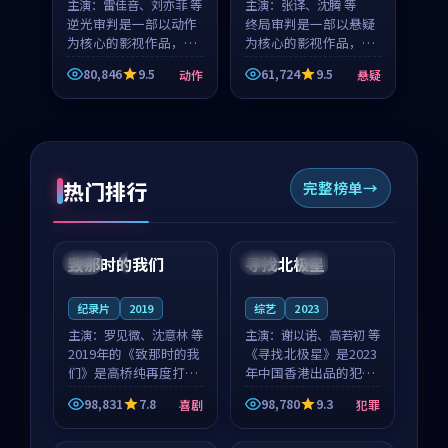
主演：
雷佳音、刘亦菲 等
主演：
张译、沈腾 等
逆光审判是一部以动作
终局审判是一部以悬疑
为核心的影视作品，围
为核心的影视作品，围
绕危机、反转与人物成
绕危机、反转与人物成
80,846
9.5
61,724
9.5
动作
悬疑
长展开，整体节奏紧
长展开，整体节奏紧
凑，值得推荐观看。
凑，值得推荐观看。
热门排行
完整榜单
99:22
99:18
致那时的我们
寻找北极星
中国
4K
中国
4K
纪录片
2019
综艺
2023
主演：
罗见微、沈意林 等
主演：
谢以诺、高若初 等
2019年的《致那时的我
《寻找北极星》是2023
们》是高桥纯再度打磨
年中国香港出品的犯罪
的喜剧佳作。中国大陆
新作，主创团队希望用
98,831
7.8
98,780
9.3
喜剧
犯罪
的取景与都市寓言的氛
公路冒险的故事让观众
99:44
99:40
围相互成就，罗见微与
停下来想一想。谢以诺