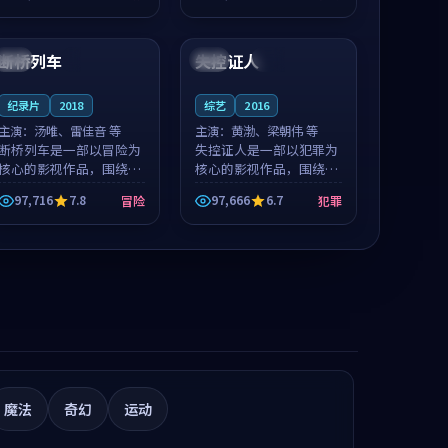
推荐观看。
推荐观看。
96:19
99:51
断桥列车
失控证人
英国
4K
美国
独播
纪录片
2018
综艺
2016
主演：
汤唯、雷佳音 等
主演：
黄渤、梁朝伟 等
断桥列车是一部以冒险为
失控证人是一部以犯罪为
核心的影视作品，围绕危
核心的影视作品，围绕危
机、反转与人物成长展
机、反转与人物成长展
97,716
7.8
97,666
6.7
冒险
犯罪
开，整体节奏紧凑，值得
开，整体节奏紧凑，值得
推荐观看。
推荐观看。
魔法
奇幻
运动