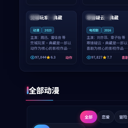
成就，罗见微与沈意林的
想一想。谢以诺领衔，高
99:47
99:36
对手戏自然克制，让整部
若初担任重要角色，戚南
影片在悬念...
柯的叙事节...
焚城玩家·典藏
寒锋疑云·典藏
中国
独播
中国
杜比
动漫
2023
电视剧
2016
主演：
周迅、雷佳音 等
主演：
刘亦菲、章子怡 等
焚城玩家·典藏是一部以
寒锋疑云·典藏是一部以
动作为核心的影视作品，
喜剧为核心的影视作品，
围绕危机、反转与人物成
围绕危机、反转与人物成
97,844
6.3
97,827
7.7
动作
喜
长展开，整体节奏紧凑，
长展开，整体节奏紧凑，
值得推荐观看。
值得推荐观看。
全部动漫
全部
恋爱
冒险