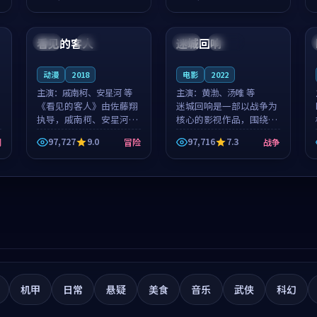
筑了影片基调。莫如初、
就，苏柏然与樊清晏的对
99:05
99:40
林星桥用细腻的表演撑起
手戏自然克制，让整部影
整部科幻电影...
片在悬念与...
看见的客人
迷城回响
泰国
完结
泰国
连载中
动漫
2018
电影
2022
主演：
戚南柯、安星河 等
主演：
黄渤、汤唯 等
《看见的客人》由佐藤翔
迷城回响是一部以战争为
执导，戚南柯、安星河领
核心的影视作品，围绕危
衔主演，是一部2018年上
机、反转与人物成长展
97,727
9.0
97,716
7.3
剧
冒险
战争
映的泰国冒险动漫。影片
开，整体节奏紧凑，值得
以海岸抒情为切入，呈现
推荐观看。
一段从初遇到告别都浸着
真实情绪...
机甲
日常
悬疑
美食
音乐
武侠
科幻