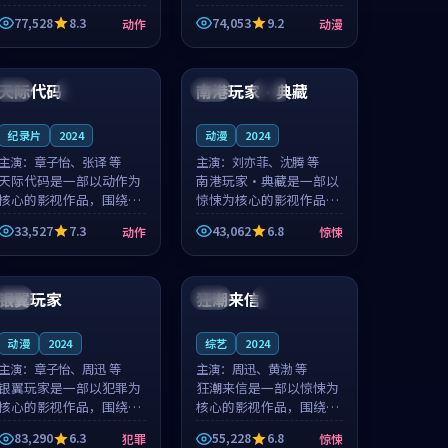
的城市气质与渔村故事的
国的城市气质与小镇生活
77,528
8.3
74,053
9.2
动作
动漫
人物心境共同构筑了影片
的人物心境共同构筑了影
基调。周怀风、应南风用
片基调。卫见秋、顾沂溪
99:05
99:42
细腻的表演撑起整部动作
用细腻的表演撑起整部动
电影，剧...
漫电影，...
天际代码
南港玩家·典藏
英国
杜比
泰国
热播
纪录片
2024
动漫
2024
主演：
章子怡、张译 等
主演：
刘亦菲、沈腾 等
天际代码是一部以动作为
南港玩家·典藏是一部以
核心的影视作品，围绕危
惊悚为核心的影视作品，
机、反转与人物成长展
围绕危机、反转与人物成
33,527
7.3
43,062
6.8
动作
惊悚
开，整体节奏紧凑，值得
长展开，整体节奏紧凑，
推荐观看。
值得推荐观看。
99:05
90:55
银翼玩家
狂潮来信
韩国
4K
法国
热播
动漫
2024
综艺
2024
主演：
章子怡、周迅 等
主演：
周迅、黄渤 等
银翼玩家是一部以犯罪为
狂潮来信是一部以惊悚为
核心的影视作品，围绕危
核心的影视作品，围绕危
机、反转与人物成长展
机、反转与人物成长展
83,290
6.3
55,228
6.8
犯罪
惊悚
开，整体节奏紧凑，值得
开，整体节奏紧凑，值得