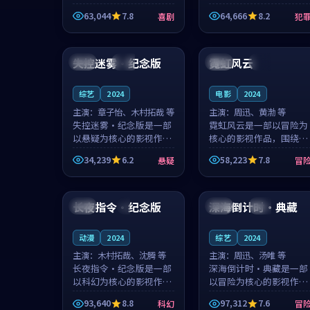
主创团队希望用深夜电台
团队希望用高校追梦的故
63,044
7.8
64,666
8.2
喜剧
犯
的故事让观众停下来想一
事让观众停下来想一想。
想。韩星澜领衔，陆见鹿
赵砚青领衔，颜以南担任
99:47
99:09
担任重要角色，山田纯一
重要角色，山田纯一的叙
的叙事节...
事节奏一...
失控迷雾·纪念版
霓虹风云
中国
完结
泰国
院线
综艺
2024
电影
2024
主演：
章子怡、木村拓哉 等
主演：
周迅、黄渤 等
失控迷雾·纪念版是一部
霓虹风云是一部以冒险为
以悬疑为核心的影视作
核心的影视作品，围绕危
品，围绕危机、反转与人
机、反转与人物成长展
34,239
6.2
58,223
7.8
悬疑
冒
物成长展开，整体节奏紧
开，整体节奏紧凑，值得
凑，值得推荐观看。
推荐观看。
99:38
99:25
长夜指令·纪念版
深海倒计时·典藏
美国
4K
中国
完结
动漫
2024
综艺
2024
主演：
木村拓哉、沈腾 等
主演：
周迅、汤唯 等
长夜指令·纪念版是一部
深海倒计时·典藏是一部
以科幻为核心的影视作
以冒险为核心的影视作
品，围绕危机、反转与人
品，围绕危机、反转与人
93,640
8.8
97,312
7.6
科幻
冒
物成长展开，整体节奏紧
物成长展开，整体节奏紧