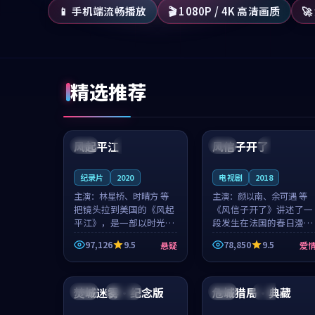
📱 手机端流畅播放
🎬 1080P / 4K 高清画质

精选推荐
99:07
99:21
风起平江
风信子开了
美国
完结
法国
4K
纪录片
2020
电视剧
2018
主演：
林星桥、时晴方 等
主演：
颜以南、余可遇 等
把镜头拉到美国的《风起
《风信子开了》讲述了一
平江》，是一部以时光记
段发生在法国的春日漫步
忆为底色的悬疑作品。林
故事。颜以南饰演的主角
97,126
9.5
78,850
9.5
悬疑
爱
星桥和时晴方贡献了2020
与余可遇的角色因一场意
年颇受关注的合作演出，
外卷入更深的纠葛，爱情
89:37
99:07
影片在情感层次与现实质
元素贯穿始终，节奏稳健
感之间游...
而富有张力，...
焚城迷雾·纪念版
危城猎局·典藏
韩国
连载中
韩国
独播