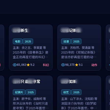
99:04
99:40
旧巷新生
双城记新版
英国
完结
中国
独播
电影
2025
动漫
2025
主演：
余之言、季棠夏 等
主演：
苏柏然、樊清晏 等
2025年的《旧巷新生》是
2025年的《双城记新版》
金正勋再度打磨的科幻佳
是钱亦舒再度打磨的动作
作。英国的取景与雨夜物
佳作。中国大陆的取景与
65,063
9.2
98,375
9.1
剧
科幻
动作
语的氛围相互成就，余之
沙漠探险的氛围相互成
言与季棠夏的对手戏自然
就，苏柏然与樊清晏的对
99:32
99:08
克制，让整部影片在悬念
手戏自然克制，让整部影
与温度之...
片在悬念与...
当时只道是寻常
旧梦如新
泰国
杜比
中国
高分
纪录片
2025
综艺
2025
主演：
顾予安、戚南柯 等
主演：
山下凉太、沈知韵 等
邢沐云执导的《当时只道
滨田凉介执导的《旧梦如
是寻常》于2025年面世，
新》于2025年面世，中国