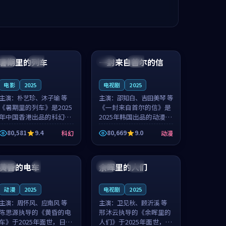
99:24
99:36
暑期里的列车
一封来自首尔的信
中国
杜比
韩国
热播
电影
2025
电视剧
2025
主演：
朴艺珍、沐子瑜 等
主演：
邵知白、吉田美琴 等
《暑期里的列车》是2025
《一封来自首尔的信》是
年中国香港出品的科幻新
2025年韩国出品的动漫新
作，主创团队希望用城市
作，主创团队希望用高考
80,581
9.4
80,669
9.0
科幻
动漫
夜归人的故事让观众停下
往事的故事让观众停下来
来想一想。朴艺珍领衔，
想一想。邵知白领衔，吉
99:20
99:56
沐子瑜担任重要角色，郑
田美琴担任重要角色，谢
书延的叙...
承南的叙...
黄昏的电车
余晖里的人们
日本
4K
泰国
完结
动漫
2025
电视剧
2025
主演：
周怀风、应南风 等
主演：
卫见秋、顾沂溪 等
陈思源执导的《黄昏的电
邢沐云执导的《余晖里的
车》于2025年面世，日本
人们》于2025年面世，泰