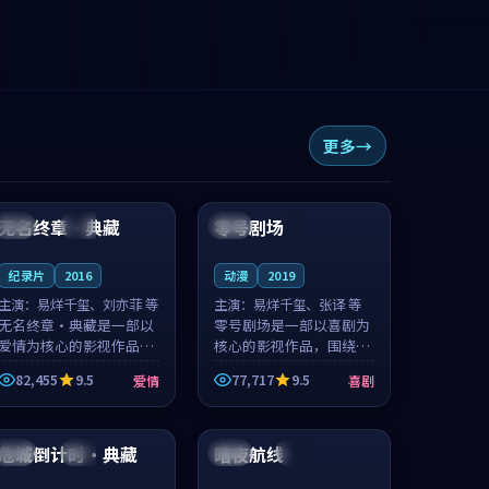
更多
99:49
99:31
无名终章·典藏
零号剧场
中国
独播
日本
4K
纪录片
2016
动漫
2019
主演：
易烊千玺、刘亦菲 等
主演：
易烊千玺、张译 等
无名终章·典藏是一部以
零号剧场是一部以喜剧为
爱情为核心的影视作品，
核心的影视作品，围绕危
围绕危机、反转与人物成
机、反转与人物成长展
82,455
9.5
77,717
9.5
爱情
喜剧
长展开，整体节奏紧凑，
开，整体节奏紧凑，值得
值得推荐观看。
推荐观看。
99:22
99:46
危城倒计时·典藏
暗夜航线
中国
院线
美国
高分