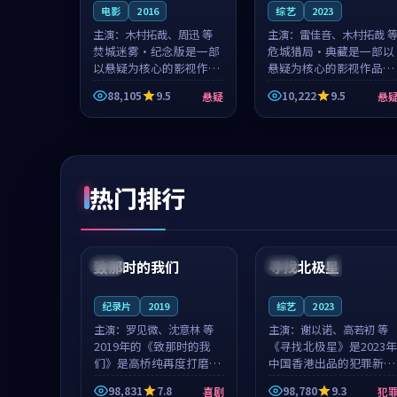
电影
2016
综艺
2023
主演：
木村拓哉、周迅 等
主演：
雷佳音、木村拓哉 
焚城迷雾·纪念版是一部
危城猎局·典藏是一部以
以悬疑为核心的影视作
悬疑为核心的影视作品，
品，围绕危机、反转与人
围绕危机、反转与人物成
88,105
9.5
10,222
9.5
悬疑
悬
物成长展开，整体节奏紧
长展开，整体节奏紧凑，
凑，值得推荐观看。
值得推荐观看。
热门排行
99:22
99:18
致那时的我们
寻找北极星
中国
4K
中国
4K
纪录片
2019
综艺
2023
主演：
罗见微、沈意林 等
主演：
谢以诺、高若初 等
2019年的《致那时的我
《寻找北极星》是2023年
们》是高桥纯再度打磨的
中国香港出品的犯罪新
喜剧佳作。中国大陆的取
作，主创团队希望用公路
98,831
7.8
98,780
9.3
喜剧
犯
景与都市寓言的氛围相互
冒险的故事让观众停下来