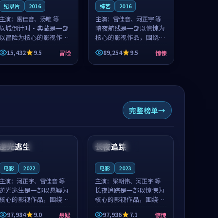
纪录片
2016
综艺
2016
主演：
雷佳音、汤唯 等
主演：
雷佳音、河正宇 等
危城倒计时·典藏是一部
暗夜航线是一部以惊悚为
以冒险为核心的影视作
核心的影视作品，围绕危
品，围绕危机、反转与人
机、反转与人物成长展
15,432
9.5
89,254
9.5
冒险
惊悚
物成长展开，整体节奏紧
开，整体节奏紧凑，值得
凑，值得推荐观看。
推荐观看。
完整榜单
99:17
99:09
逆光逃生
长夜追踪
中国
院线
中国
高分
电影
2022
电影
2023
主演：
河正宇、雷佳音 等
主演：
梁朝伟、河正宇 等
逆光逃生是一部以悬疑为
长夜追踪是一部以惊悚为
核心的影视作品，围绕危
核心的影视作品，围绕危
机、反转与人物成长展
机、反转与人物成长展
97,984
9.0
97,936
7.1
悬疑
惊悚
开，整体节奏紧凑，值得
开，整体节奏紧凑，值得