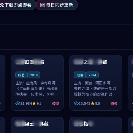
 免下载即点即看
🆕 每日同步更新
99:53
99:29
江南旧事新编
失控之城·典藏
日本
院线
中国
连载中
综艺
2018
动漫
2024
主演：
应南风、李宥真 等
主演：
黄渤、河正宇 等
《江南旧事新编》由邵景
失控之城·典藏是一部以
明执导，应南风、李宥真
惊悚为核心的影视作品，
领衔主演，是一部2018年
围绕危机、反转与人物成
81,984
9.5
15,542
9.5
情
惊悚
惊悚
上映的日本惊悚综艺。影
长展开，整体节奏紧凑，
片以邻里温情为切入，呈
值得推荐观看。
99:34
99:27
现一段从初遇到告别都浸
着真实情...
南港疑云·典藏
无名指令
泰国
院线
美国
连载中