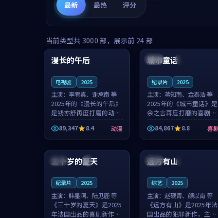
最新
最热
评分
99:16
99:52
当前类型共
3000
部，展示前
24
部
漫长的午后
城市童话
中国
高分
美国
院线
电视剧
2025
纪录片
2025
主演：
李宥真、谢承南 等
主演：
蒋知南、金泰浩 等
2025年的《漫长的午后》
2025年的《城市童话》是
是钱亦舒再度打磨的动漫
余之言再度打磨的喜剧佳
佳作。中国大陆的取景与
作。美国的取景与历史战
89,347
8.4
84,867
8.8
动漫
喜
海岛日常的氛围相互成
争的氛围相互成就，蒋知
就，李宥真与谢承南的对
南与金泰浩的对手戏自然
99:12
99:48
手戏自然克制，让整部影
克制，让整部影片在悬念
片在悬念与...
与温度之...
三十岁的夏天
远方有山
法国
4K
法国
独播
纪录片
2025
综艺
2025
主演：
韩星澜、陆见鹿 等
主演：
赵砚青、颜以南 等
《三十岁的夏天》是2025
《远方有山》是2025年法
年法国出品的喜剧新作，
国出品的犯罪新作，主创