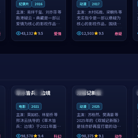
纪录片
2016
动漫
2017
等
主演：
易烊千玺、刘亦菲 等
主演：
木村拓哉、梁朝伟 等
南港疑云·典藏是一部以
无名指令是一部以悬疑为
爱情为核心的影视作品，
核心的影视作品，围绕危
围绕危机、反转与人物成
机、反转与人物成长展
43,132
9.5
12,503
9.5
疑
爱情
悬疑
长展开，整体节奏紧凑，
开，整体节奏紧凑，值得
值得推荐观看。
推荐观看。
99:44
99:40
草木皆兵：边境
双城记新版
泰国
独播
中国
独播
电影
2021
动漫
2025
主演：
莫如初、林星桥 等
主演：
苏柏然、樊清晏 等
邢沐云执导的《草木皆
2025年的《双城记新版》
兵：边境》于2021年面
是钱亦舒再度打磨的动作
世，泰国的城市气质与校
佳作。中国大陆的取景与
98,570
9.4
98,375
9.1
罪
科幻
动作
园青春的人物心境共同构
沙漠探险的氛围相互成