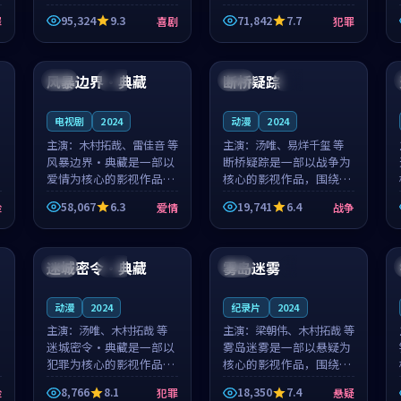
泰国的城市气质与母女情
台湾的城市气质与异国相
95,324
9.3
71,842
7.7
罪
喜剧
犯罪
深的人物心境共同构筑了
遇的人物心境共同构筑了
影片基调。顾予安、戚南
影片基调。山下凉太、沈
99:18
99:22
柯用细腻的表演撑起整部
知韵用细腻的表演撑起整
喜剧电影...
部犯罪电...
风暴边界·典藏
断桥疑踪
韩国
独播
美国
独播
电视剧
2024
动漫
2024
主演：
木村拓哉、雷佳音 等
主演：
汤唯、易烊千玺 等
风暴边界·典藏是一部以
断桥疑踪是一部以战争为
爱情为核心的影视作品，
核心的影视作品，围绕危
围绕危机、反转与人物成
机、反转与人物成长展
58,067
6.3
19,741
6.4
险
爱情
战争
长展开，整体节奏紧凑，
开，整体节奏紧凑，值得
值得推荐观看。
推荐观看。
99:21
91:33
迷城密令·典藏
雾岛迷雾
美国
杜比
中国
4K
动漫
2024
纪录片
2024
主演：
汤唯、木村拓哉 等
主演：
梁朝伟、木村拓哉 等
迷城密令·典藏是一部以
雾岛迷雾是一部以悬疑为
犯罪为核心的影视作品，
核心的影视作品，围绕危
围绕危机、反转与人物成
机、反转与人物成长展
8,766
8.1
18,350
7.4
险
犯罪
悬疑
长展开，整体节奏紧凑，
开，整体节奏紧凑，值得