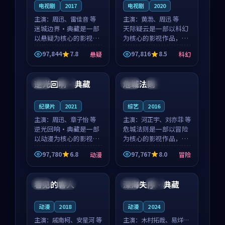
电视剧
2017
电视剧
2020
主演：
周迅、雷佳音 等
主演：
黄渤、周迅 等
迷城边界·典藏是一部
天际疑云是一部以科幻
以悬疑为核心的影视作
为核心的影视作品，围
品，围绕危机、反转与
绕危机、反转与人物成
97,844
7.8
97,816
8.5
悬疑
科幻
人物成长展开，整体节
长展开，整体节奏紧
99:28
99:13
奏紧凑，值得推荐观
凑，值得推荐观看。
看。
逆光回响·典藏
危城法则
美国
高分
韩国
杜比
纪录片
2021
综艺
2016
主演：
周迅、章子怡 等
主演：
河正宇、刘亦菲 等
逆光回响·典藏是一部
危城法则是一部以冒险
以动漫为核心的影视作
为核心的影视作品，围
品，围绕危机、反转与
绕危机、反转与人物成
97,780
6.8
97,767
8.0
动漫
冒险
人物成长展开，整体节
长展开，整体节奏紧
99:05
99:53
奏紧凑，值得推荐观
凑，值得推荐观看。
看。
看见的客人
深海失序·典藏
泰国
完结
中国
院线
动漫
2018
动漫
2024
主演：
戚南柯、安星河 等
主演：
木村拓哉、易烊千