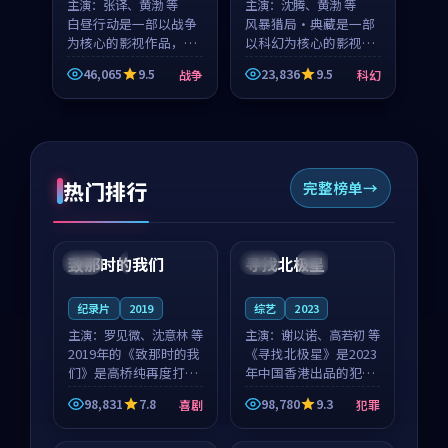
主演：
张译、黄渤 等
主演：
沈腾、黄渤 等
白昼行动是一部以战争
风暴猎局·典藏是一部
为核心的影视作品，围
以科幻为核心的影视作
绕危机、反转与人物成
品，围绕危机、反转与
46,065
9.5
23,836
9.5
战争
科幻
长展开，整体节奏紧
人物成长展开，整体节
凑，值得推荐观看。
奏紧凑，值得推荐观
看。
热门排行
完整榜单
99:22
99:18
致那时的我们
寻找北极星
中国
4K
中国
4K
纪录片
2019
综艺
2023
主演：
罗见微、沈意林 等
主演：
谢以诺、高若初 等
2019年的《致那时的我
《寻找北极星》是2023
们》是高桥纯再度打磨
年中国香港出品的犯罪
的喜剧佳作。中国大陆
新作，主创团队希望用
98,831
7.8
98,780
9.3
喜剧
犯罪
的取景与都市寓言的氛
公路冒险的故事让观众
99:44
99:40
围相互成就，罗见微与
停下来想一想。谢以诺