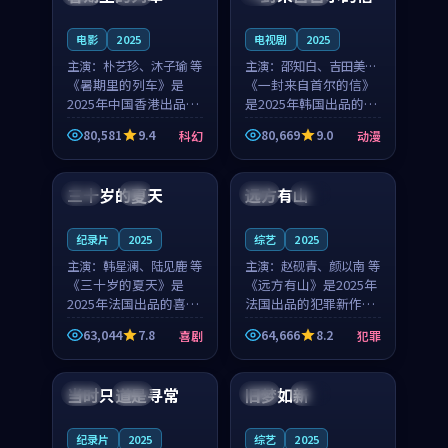
之...
与...
电影
2025
电视剧
2025
主演：
朴艺珍、沐子瑜 等
主演：
邵知白、吉田美琴
《暑期里的列车》是
等
《一封来自首尔的信》
2025年中国香港出品的
是2025年韩国出品的动
科幻新作，主创团队希
漫新作，主创团队希望
80,581
9.4
80,669
9.0
科幻
动漫
望用城市夜归人的故事
用高考往事的故事让观
99:12
99:48
让观众停下来想一想。
众停下来想一想。邵知
朴艺珍领衔，沐子瑜担
白领衔，吉田美琴担任
三十岁的夏天
远方有山
法国
4K
法国
独播
任重要角色，郑书延的
重要角色，谢承南的
叙...
叙...
纪录片
2025
综艺
2025
主演：
韩星澜、陆见鹿 等
主演：
赵砚青、颜以南 等
《三十岁的夏天》是
《远方有山》是2025年
2025年法国出品的喜剧
法国出品的犯罪新作，
新作，主创团队希望用
主创团队希望用高校追
63,044
7.8
64,666
8.2
喜剧
犯罪
深夜电台的故事让观众
梦的故事让观众停下来
99:32
99:08
停下来想一想。韩星澜
想一想。赵砚青领衔，
领衔，陆见鹿担任重要
颜以南担任重要角色，
当时只道是寻常
旧梦如新
泰国
杜比
中国
高分
角色，山田纯一的叙事
山田纯一的叙事节奏
节...
一...
纪录片
2025
综艺
2025