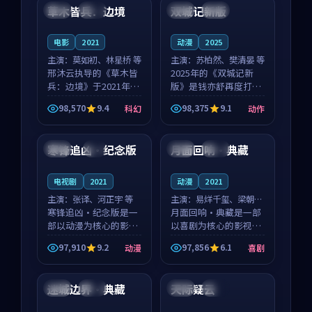
沈意林的对手戏自然克
领衔，高若初担任重要
草木皆兵：边境
双城记新版
泰国
独播
中国
独播
制，让整部影片在悬
角色，戚南柯的叙事
念...
节...
电影
2021
动漫
2025
主演：
莫如初、林星桥 等
主演：
苏柏然、樊清晏 等
邢沐云执导的《草木皆
2025年的《双城记新
兵：边境》于2021年面
版》是钱亦舒再度打磨
世，泰国的城市气质与
的动作佳作。中国大陆
98,570
9.4
98,375
9.1
科幻
动作
校园青春的人物心境共
的取景与沙漠探险的氛
99:34
99:52
同构筑了影片基调。莫
围相互成就，苏柏然与
如初、林星桥用细腻的
樊清晏的对手戏自然克
寒锋追凶·纪念版
月面回响·典藏
美国
4K
日本
完结
表演撑起整部科幻电
制，让整部影片在悬念
影...
与...
电视剧
2021
动漫
2021
主演：
张译、河正宇 等
主演：
易烊千玺、梁朝伟
寒锋追凶·纪念版是一
等
月面回响·典藏是一部
部以动漫为核心的影视
以喜剧为核心的影视作
作品，围绕危机、反转
品，围绕危机、反转与
97,910
9.2
97,856
6.1
动漫
喜剧
与人物成长展开，整体
人物成长展开，整体节
99:00
99:38
节奏紧凑，值得推荐观
奏紧凑，值得推荐观
看。
看。
迷城边界·典藏
天际疑云
中国
热播
韩国
独播