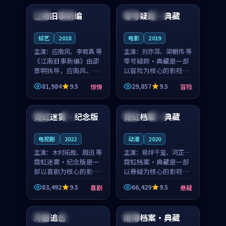
合作演出，影片在情感
纠葛，爱情元素贯穿始
江南旧事新编
零号疑踪·典藏
日本
院线
韩国
杜比
层次与现实质感之间
终，节奏稳健而富有张
游...
力，...
综艺
2018
电影
2019
主演：
应南风、李宥真 等
主演：
刘亦菲、梁朝伟 等
《江南旧事新编》由邵
零号疑踪·典藏是一部
景明执导，应南风、李
以冒险为核心的影视作
宥真领衔主演，是一部
品，围绕危机、反转与
81,984
9.5
29,857
9.5
惊悚
冒险
2018年上映的日本惊悚
人物成长展开，整体节
99:25
99:50
综艺。影片以邻里温情
奏紧凑，值得推荐观
为切入，呈现一段从初
看。
霓虹迷雾·纪念版
霓虹档案·典藏
英国
4K
泰国
完结
遇到告别都浸着真实
情...
电视剧
2022
动漫
2020
主演：
木村拓哉、周迅 等
主演：
易烊千玺、河正宇
霓虹迷雾·纪念版是一
等
霓虹档案·典藏是一部
部以喜剧为核心的影视
以悬疑为核心的影视作
作品，围绕危机、反转
品，围绕危机、反转与
83,492
9.5
66,429
9.5
喜剧
悬疑
与人物成长展开，整体
人物成长展开，整体节
99:23
99:31
节奏紧凑，值得推荐观
奏紧凑，值得推荐观
看。
看。
月面追击
南港档案·典藏
英国
高分
中国