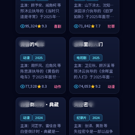
主演：
顾予安、戚南柯 等
主演：
山下凉太、沈知韵
邢沐云执导的《当时只
等
滨田凉介执导的《旧梦
道是寻常》于2025年面
如新》于2025年面世，
世，泰国的城市气质与
中国台湾的城市气质与
95,324
9.3
71,842
7.7
喜剧
犯罪
母女情深的人物心境共
异国相遇的人物心境共
99:20
99:56
同构筑了影片基调。顾
同构筑了影片基调。山
予安、戚南柯用细腻的
下凉太、沈知韵用细腻
黄昏的电车
余晖里的人们
日本
4K
泰国
完结
表演撑起整部喜剧电
的表演撑起整部犯罪
影...
电...
动漫
2025
电视剧
2025
主演：
周怀风、应南风 等
主演：
卫见秋、顾沂溪 等
陈思源执导的《黄昏的
邢沐云执导的《余晖里
电车》于2025年面世，
的人们》于2025年面
日本的城市气质与渔村
世，泰国的城市气质与
77,528
8.3
74,053
9.2
动作
动漫
故事的人物心境共同构
小镇生活的人物心境共
99:40
99:38
筑了影片基调。周怀
同构筑了影片基调。卫
风、应南风用细腻的表
见秋、顾沂溪用细腻的
白昼倒计时·典藏
失控密令
韩国
热播
中国
独播
演撑起整部动作电影，
表演撑起整部动漫电
剧...
影，...
动漫
2024
纪录片
2024
主演：
河正宇、雷佳音 等
主演：
张译、黄渤 等
白昼倒计时·典藏是一
失控密令是一部以战争