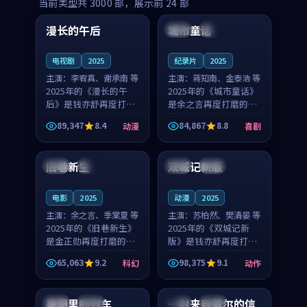
99:16
99:52
当前类型共
3000
部，展示前
24
部
漫长的午后
城市童话
中国
高分
美国
院线
电视剧
2025
纪录片
2025
主演：
李宥真、谢承南 等
主演：
蒋知南、金泰浩 等
2025年的《漫长的午
2025年的《城市童话》
后》是钱亦舒再度打磨
是余之言再度打磨的喜
的动漫佳作。中国大陆
剧佳作。美国的取景与
89,347
8.4
84,867
8.8
动漫
喜剧
的取景与海岛日常的氛
历史战争的氛围相互成
99:04
99:40
围相互成就，李宥真与
就，蒋知南与金泰浩的
谢承南的对手戏自然克
对手戏自然克制，让整
旧巷新生
双城记新版
英国
完结
中国
独播
制，让整部影片在悬念
部影片在悬念与温度
与...
之...
电影
2025
动漫
2025
主演：
余之言、季棠夏 等
主演：
苏柏然、樊清晏 等
2025年的《旧巷新生》
2025年的《双城记新
是金正勋再度打磨的科
版》是钱亦舒再度打磨
幻佳作。英国的取景与
的动作佳作。中国大陆
65,063
9.2
98,375
9.1
科幻
动作
雨夜物语的氛围相互成
的取景与沙漠探险的氛
99:24
99:36
就，余之言与季棠夏的
围相互成就，苏柏然与
对手戏自然克制，让整
樊清晏的对手戏自然克
暑期里的列车
一封来自首尔的信
中国
杜比
韩国
热播
部影片在悬念与温度
制，让整部影片在悬念