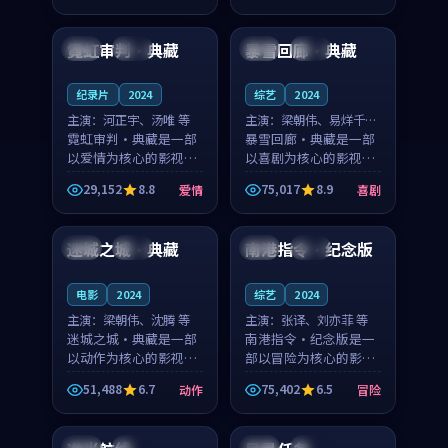
93:22
99:53
凑，值得推荐观看。
凑，值得推荐观看。
霓虹审判·典藏
暴雪回廊·典藏
美国
热播
中国
高分
纪录片
2024
综艺
2024
主演：
河正宇、汤唯 等
主演：
梁朝伟、易烊千玺
霓虹审判·典藏是一部
等
暴雪回廊·典藏是一部
以爱情为核心的影视作
以喜剧为核心的影视作
品，围绕危机、反转与
品，围绕危机、反转与
29,152
8.8
75,017
8.9
爱情
喜剧
人物成长展开，整体节
人物成长展开，整体节
99:18
99:16
奏紧凑，值得推荐观
奏紧凑，值得推荐观
看。
看。
迷城之城·典藏
南港指令·纪念版
中国
杜比
韩国
独播
电影
2024
综艺
2024
主演：
梁朝伟、沈腾 等
主演：
张译、刘亦菲 等
迷城之城·典藏是一部
南港指令·纪念版是一
以动作为核心的影视作
部以冒险为核心的影视
品，围绕危机、反转与
作品，围绕危机、反转
51,488
6.7
75,402
6.5
动作
冒险
人物成长展开，整体节
与人物成长展开，整体
99:32
99:25
奏紧凑，值得推荐观
节奏紧凑，值得推荐观
看。
看。
中国
完结
韩国
热播