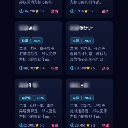
部以爱情为核心的影视
为核心的影视作品，围
作品，围绕危机、反转
绕危机、反转与人物成
36,290
8.5
5,976
9.2
爱情
战争
与人物成长展开，整体
长展开，整体节奏紧
99:47
99:03
节奏紧凑，值得推荐观
凑，值得推荐观看。
看。
狂潮追踪
危城倒计时
泰国
院线
韩国
连载中
动漫
2024
电影
2024
主演：
沈腾、章子怡 等
主演：
刘亦菲、张译 等
狂潮追踪是一部以犯罪
危城倒计时是一部以动
为核心的影视作品，围
漫为核心的影视作品，
绕危机、反转与人物成
围绕危机、反转与人物
48,702
8.4
70,580
7.5
犯罪
动漫
长展开，整体节奏紧
成长展开，整体节奏紧
99:29
99:39
凑，值得推荐观看。
凑，值得推荐观看。
异境引擎
霓虹迷雾
中国
热播
泰国
完结
电视剧
2024
电影
2024
主演：
易烊千玺、雷佳音
主演：
梁朝伟、汤唯 等
等
异境引擎是一部以喜剧
霓虹迷雾是一部以犯罪
为核心的影视作品，围
为核心的影视作品，围
绕危机、反转与人物成
绕危机、反转与人物成
25,001
6.6
29,461
7.2
喜剧
犯罪
长展开，整体节奏紧
长展开，整体节奏紧