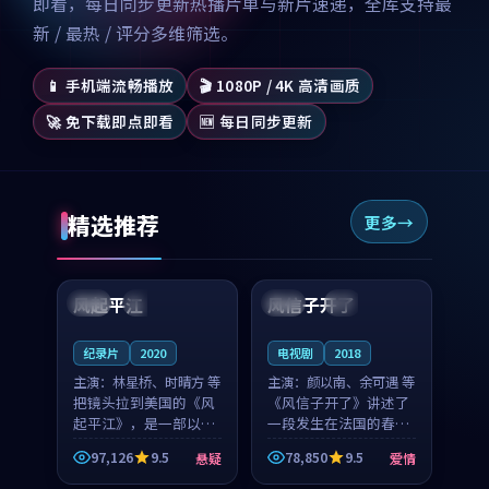
即看，每日同步更新热播片单与新片速递，全库支持最
新 / 最热 / 评分多维筛选。
📱 手机端流畅播放
🎬 1080P / 4K 高清画质
🚀 免下载即点即看
🆕 每日同步更新
精选推荐
更多
99:07
99:21
风起平江
风信子开了
美国
完结
法国
4K
纪录片
2020
电视剧
2018
主演：
林星桥、时晴方 等
主演：
颜以南、余可遇 等
把镜头拉到美国的《风
《风信子开了》讲述了
起平江》，是一部以时
一段发生在法国的春日
光记忆为底色的悬疑作
漫步故事。颜以南饰演
97,126
9.5
78,850
9.5
悬疑
爱情
品。林星桥和时晴方贡
的主角与余可遇的角色
99:53
99:15
献了2020年颇受关注的
因一场意外卷入更深的