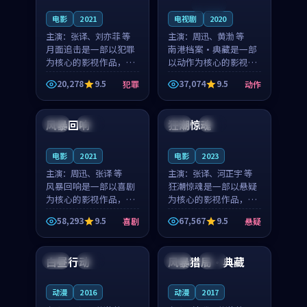
连载中
电影
2021
电视剧
2020
主演：
张译、刘亦菲 等
主演：
周迅、黄渤 等
月面追击是一部以犯罪
南港档案·典藏是一部
为核心的影视作品，围
以动作为核心的影视作
绕危机、反转与人物成
品，围绕危机、反转与
20,278
9.5
37,074
9.5
犯罪
动作
长展开，整体节奏紧
人物成长展开，整体节
99:59
99:38
凑，值得推荐观看。
奏紧凑，值得推荐观
看。
风暴回响
狂潮惊魂
美国
热播
美国
杜比
电影
2021
电影
2023
主演：
周迅、张译 等
主演：
张译、河正宇 等
风暴回响是一部以喜剧
狂潮惊魂是一部以悬疑
为核心的影视作品，围
为核心的影视作品，围
绕危机、反转与人物成
绕危机、反转与人物成
58,293
9.5
67,567
9.5
喜剧
悬疑
长展开，整体节奏紧
长展开，整体节奏紧
95:44
99:04
凑，值得推荐观看。
凑，值得推荐观看。
白昼行动
风暴猎局·典藏
法国
完结
韩国
完结
动漫
2016
动漫
2017