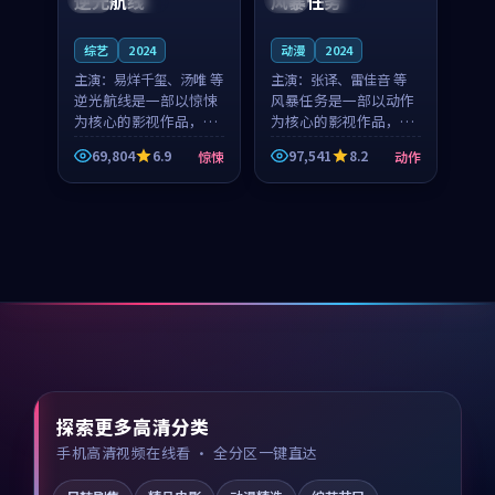
逆光航线
风暴任务
综艺
2024
动漫
2024
主演：
易烊千玺、汤唯 等
主演：
张译、雷佳音 等
逆光航线是一部以惊悚
风暴任务是一部以动作
为核心的影视作品，围
为核心的影视作品，围
绕危机、反转与人物成
绕危机、反转与人物成
69,804
6.9
97,541
8.2
惊悚
动作
长展开，整体节奏紧
长展开，整体节奏紧
凑，值得推荐观看。
凑，值得推荐观看。
探索更多高清分类
手机高清视频在线看 · 全分区一键直达