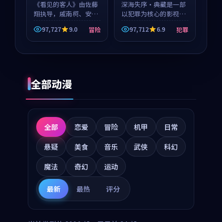
《看见的客人》由佐藤
玺 等
深海失序·典藏是一部
翔执导，戚南柯、安星
以犯罪为核心的影视作
河领衔主演，是一部
品，围绕危机、反转与
97,727
9.0
97,712
6.9
冒险
犯罪
2018年上映的泰国冒险
人物成长展开，整体节
动漫。影片以海岸抒情
奏紧凑，值得推荐观
为切入，呈现一段从初
看。
遇到告别都浸着真实情
绪...
全部动漫
全部
恋爱
冒险
机甲
日常
悬疑
美食
音乐
武侠
科幻
魔法
奇幻
运动
最新
最热
评分