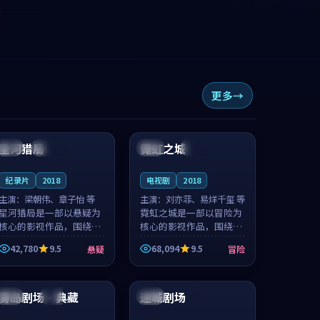
更多
99:06
99:51
星河猎局
霓虹之城
英国
连载中
英国
热播
纪录片
2018
电视剧
2018
主演：
梁朝伟、章子怡 等
主演：
刘亦菲、易烊千玺 等
星河猎局是一部以悬疑为
霓虹之城是一部以冒险为
核心的影视作品，围绕危
核心的影视作品，围绕危
机、反转与人物成长展
机、反转与人物成长展
42,780
9.5
68,094
9.5
悬疑
冒险
开，整体节奏紧凑，值得
开，整体节奏紧凑，值得
推荐观看。
推荐观看。
99:07
99:01
雾岛剧场·典藏
迷城剧场
法国
杜比
英国
4K