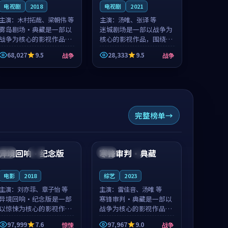
电视剧
2018
电视剧
2021
主演：
木村拓哉、梁朝伟 等
主演：
汤唯、张译 等
雾岛剧场·典藏是一部以
迷城剧场是一部以战争为
战争为核心的影视作品，
核心的影视作品，围绕危
围绕危机、反转与人物成
机、反转与人物成长展
68,027
9.5
28,333
9.5
战争
战争
长展开，整体节奏紧凑，
开，整体节奏紧凑，值得
值得推荐观看。
推荐观看。
完整榜单
96:59
99:30
异境回响·纪念版
寒锋审判·典藏
中国
独播
英国
4K
电影
2018
综艺
2023
主演：
刘亦菲、章子怡 等
主演：
雷佳音、汤唯 等
异境回响·纪念版是一部
寒锋审判·典藏是一部以
以惊悚为核心的影视作
战争为核心的影视作品，
品，围绕危机、反转与人
围绕危机、反转与人物成
97,999
7.6
97,967
9.0
惊悚
战争
物成长展开，整体节奏紧
长展开，整体节奏紧凑，