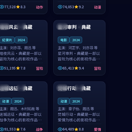
的城市气质与渔村故事的
国的城市气质与小镇生活
77,528
8.3
74,053
9.2
动作
动漫
人物心境共同构筑了影片
的人物心境共同构筑了影
基调。周怀风、应南风用
片基调。卫见秋、顾沂溪
99:32
99:16
细腻的表演撑起整部动作
用细腻的表演撑起整部动
电影，剧...
漫电影，...
暗夜风云·典藏
星河审判·典藏
韩国
独播
韩国
4K
纪录片
2024
电影
2024
主演：
刘亦菲、周迅 等
主演：
河正宇、刘亦菲 等
暗夜风云·典藏是一部以
星河审判·典藏是一部以
冒险为核心的影视作品，
冒险为核心的影视作品，
围绕危机、反转与人物成
围绕危机、反转与人物成
51,195
7.8
65,413
9.4
冒险
冒险
长展开，整体节奏紧凑，
长展开，整体节奏紧凑，
值得推荐观看。
值得推荐观看。
99:06
99:34
迷城远征·典藏
焚城行动·典藏
中国
高分
中国
院线
动漫
2024
动漫
2024
主演：
周迅、木村拓哉 等
主演：
章子怡、周迅 等
迷城远征·典藏是一部以
焚城行动·典藏是一部以
战争为核心的影视作品，
爱情为核心的影视作品，
围绕危机、反转与人物成
围绕危机、反转与人物成
91,553
7.6
64,489
8.8
战争
爱情
长展开，整体节奏紧凑，
长展开，整体节奏紧凑，