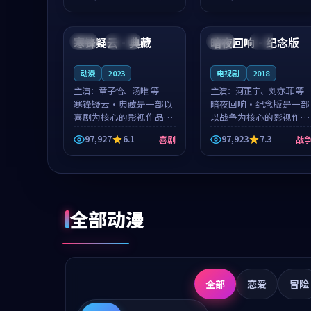
成就，罗见微与沈意林的
想一想。谢以诺领衔，高
99:52
99:30
对手戏自然克制，让整部
若初担任重要角色，戚南
影片在悬念...
柯的叙事节...
寒锋疑云·典藏
暗夜回响·纪念版
美国
连载中
美国
完结
动漫
2023
电视剧
2018
主演：
章子怡、汤唯 等
主演：
河正宇、刘亦菲 等
寒锋疑云·典藏是一部以
暗夜回响·纪念版是一部
喜剧为核心的影视作品，
以战争为核心的影视作
围绕危机、反转与人物成
品，围绕危机、反转与人
97,927
6.1
97,923
7.3
喜剧
战
长展开，整体节奏紧凑，
物成长展开，整体节奏紧
值得推荐观看。
凑，值得推荐观看。
全部动漫
全部
恋爱
冒险