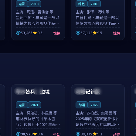
电影
2018
综艺
2018
主演：
周迅、雷佳音 等
主演：
张译、汤唯 等
星河回廊·典藏是一部以
白昼代码·典藏是一部以
惊悚为核心的影视作品，
惊悚为核心的影视作品，
围绕危机、反转与人物成
围绕危机、反转与人物成
53,465
9.5
57,123
9.5
争
惊悚
惊悚
长展开，整体节奏紧凑，
长展开，整体节奏紧凑，
值得推荐观看。
值得推荐观看。
99:44
99:40
草木皆兵：边境
双城记新版
泰国
独播
中国
独播
电影
2021
动漫
2025
主演：
莫如初、林星桥 等
主演：
苏柏然、樊清晏 等
邢沐云执导的《草木皆
2025年的《双城记新版》
兵：边境》于2021年面
是钱亦舒再度打磨的动作
世，泰国的城市气质与校
佳作。中国大陆的取景与
98,570
9.4
98,375
9.1
罪
科幻
动作
园青春的人物心境共同构
沙漠探险的氛围相互成