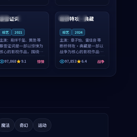
凑，值得推荐观看。
值得推荐观看。
97:14
99:38
暴雪证词
断桥特攻·典藏
中国
独播
美国
杜比
综艺
2021
综艺
2024
主演：
易烊千玺、黄渤 等
主演：
章子怡、雷佳音 等
暴雪证词是一部以惊悚为
断桥特攻·典藏是一部以
核心的影视作品，围绕危
战争为核心的影视作品，
机、反转与人物成长展
围绕危机、反转与人物成
97,868
9.1
97,853
6.4
惊悚
战争
开，整体节奏紧凑，值得
长展开，整体节奏紧凑，
推荐观看。
值得推荐观看。
魔法
奇幻
运动