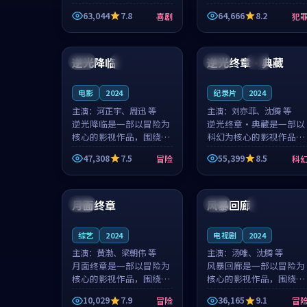
主创团队希望用深夜电台
团队希望用高校追梦的故
63,044
7.8
64,666
8.2
喜剧
犯
的故事让观众停下来想一
事让观众停下来想一想。
想。韩星澜领衔，陆见鹿
赵砚青领衔，颜以南担任
99:09
99:40
担任重要角色，山田纯一
重要角色，山田纯一的叙
的叙事节...
事节奏一...
逆光降临
逆光终章·典藏
中国
院线
中国
高分
电影
2024
纪录片
2024
主演：
河正宇、周迅 等
主演：
刘亦菲、沈腾 等
逆光降临是一部以冒险为
逆光终章·典藏是一部以
核心的影视作品，围绕危
科幻为核心的影视作品，
机、反转与人物成长展
围绕危机、反转与人物成
47,308
7.5
55,399
8.5
冒险
科
开，整体节奏紧凑，值得
长展开，整体节奏紧凑，
推荐观看。
值得推荐观看。
99:50
98:16
月面终章
风暴回廊
中国
4K
中国
独播
综艺
2024
电视剧
2024
主演：
黄渤、梁朝伟 等
主演：
汤唯、沈腾 等
月面终章是一部以冒险为
风暴回廊是一部以冒险为
核心的影视作品，围绕危
核心的影视作品，围绕危
机、反转与人物成长展
机、反转与人物成长展
10,029
7.9
36,165
9.1
冒险
冒
开，整体节奏紧凑，值得
开，整体节奏紧凑，值得