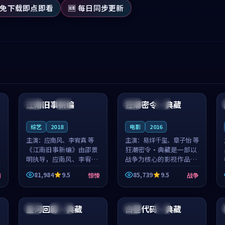
 免下载即点即看
🆕 每日同步更新
99:53
99:45
江南旧事新编
狂潮密令·典藏
日本
院线
法国
杜比
综艺
2018
电影
2016
主演：
应南风、李宥真 等
主演：
易烊千玺、章子怡 等
《江南旧事新编》由邵景
狂潮密令·典藏是一部以
明执导，应南风、李宥真
战争为核心的影视作品，
领衔主演，是一部2018年
围绕危机、反转与人物成
81,984
9.5
85,739
9.5
情
惊悚
战争
上映的日本惊悚综艺。影
长展开，整体节奏紧凑，
片以邻里温情为切入，呈
值得推荐观看。
99:46
99:09
现一段从初遇到告别都浸
着真实情...
星河回廊·典藏
白昼代码·典藏
中国
连载中
日本
杜比