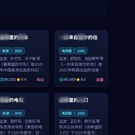
99:24
99:36
暑期里的列车
一封来自首尔的信
中国
杜比
韩国
热播
电影
2025
电视剧
2025
主演：
朴艺珍、沐子瑜 等
主演：
邵知白、吉田美琴 等
《暑期里的列车》是2025
《一封来自首尔的信》是
年中国香港出品的科幻新
2025年韩国出品的动漫新
作，主创团队希望用城市
作，主创团队希望用高考
80,581
9.4
80,669
9.0
科幻
动漫
夜归人的故事让观众停下
往事的故事让观众停下来
来想一想。朴艺珍领衔，
想一想。邵知白领衔，吉
99:20
99:56
沐子瑜担任重要角色，郑
田美琴担任重要角色，谢
书延的叙...
承南的叙...
黄昏的电车
余晖里的人们
日本
4K
泰国
完结
动漫
2025
电视剧
2025
主演：
周怀风、应南风 等
主演：
卫见秋、顾沂溪 等
陈思源执导的《黄昏的电
邢沐云执导的《余晖里的
车》于2025年面世，日本
人们》于2025年面世，泰