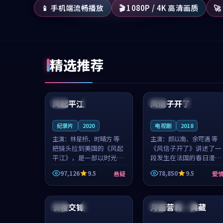
📱 手机端流畅播放
🎬 1080P / 4K 高清画质

精选推荐
99:07
99:21
风起平江
风信子开了
美国
完结
法国
4K
纪录片
2020
电视剧
2018
主演：
林星桥、时晴方 等
主演：
颜以南、余可遇 等
把镜头拉到美国的《风起
《风信子开了》讲述了一
平江》，是一部以时光记
段发生在法国的春日漫步
忆为底色的悬疑作品。林
故事。颜以南饰演的主角
97,126
9.5
78,850
9.5
悬疑
爱
星桥和时晴方贡献了2020
与余可遇的角色因一场意
年颇受关注的合作演出，
外卷入更深的纠葛，爱情
99:05
94:07
影片在情感层次与现实质
元素贯穿始终，节奏稳健
感之间游...
而富有张力，...
长夜交锋
月面营救·典藏
日本
独播
法国
连载中