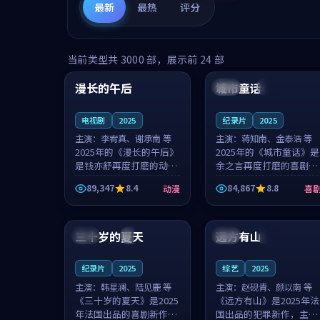
最新
最热
评分
99:16
99:52
当前类型共
3000
部，展示前
24
部
漫长的午后
城市童话
中国
高分
美国
院线
电视剧
2025
纪录片
2025
主演：
李宥真、谢承南 等
主演：
蒋知南、金泰浩 等
2025年的《漫长的午后》
2025年的《城市童话》是
是钱亦舒再度打磨的动漫
余之言再度打磨的喜剧佳
佳作。中国大陆的取景与
作。美国的取景与历史战
89,347
8.4
84,867
8.8
动漫
喜
海岛日常的氛围相互成
争的氛围相互成就，蒋知
就，李宥真与谢承南的对
南与金泰浩的对手戏自然
99:12
99:48
手戏自然克制，让整部影
克制，让整部影片在悬念
片在悬念与...
与温度之...
三十岁的夏天
远方有山
法国
4K
法国
独播
纪录片
2025
综艺
2025
主演：
韩星澜、陆见鹿 等
主演：
赵砚青、颜以南 等
《三十岁的夏天》是2025
《远方有山》是2025年法
年法国出品的喜剧新作，
国出品的犯罪新作，主创