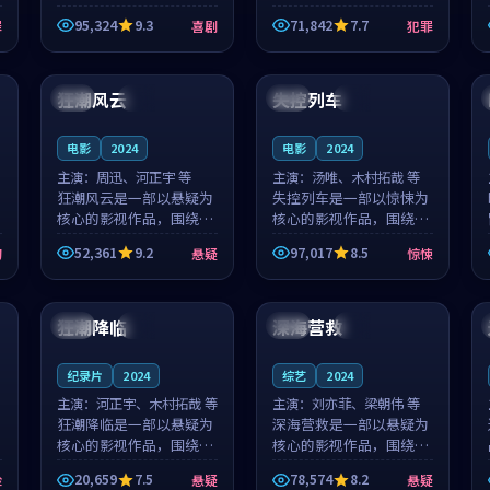
泰国的城市气质与母女情
台湾的城市气质与异国相
95,324
9.3
71,842
7.7
罪
喜剧
犯罪
深的人物心境共同构筑了
遇的人物心境共同构筑了
影片基调。顾予安、戚南
影片基调。山下凉太、沈
94:23
99:54
柯用细腻的表演撑起整部
知韵用细腻的表演撑起整
喜剧电影...
部犯罪电...
狂潮风云
失控列车
日本
杜比
美国
高分
电影
2024
电影
2024
主演：
周迅、河正宇 等
主演：
汤唯、木村拓哉 等
狂潮风云是一部以悬疑为
失控列车是一部以惊悚为
核心的影视作品，围绕危
核心的影视作品，围绕危
机、反转与人物成长展
机、反转与人物成长展
52,361
9.2
97,017
8.5
幻
悬疑
惊悚
开，整体节奏紧凑，值得
开，整体节奏紧凑，值得
推荐观看。
推荐观看。
99:00
89:58
狂潮降临
深海营救
美国
院线
日本
院线
纪录片
2024
综艺
2024
主演：
河正宇、木村拓哉 等
主演：
刘亦菲、梁朝伟 等
狂潮降临是一部以悬疑为
深海营救是一部以悬疑为
核心的影视作品，围绕危
核心的影视作品，围绕危
机、反转与人物成长展
机、反转与人物成长展
20,659
7.5
78,574
8.2
险
悬疑
悬疑
开，整体节奏紧凑，值得
开，整体节奏紧凑，值得