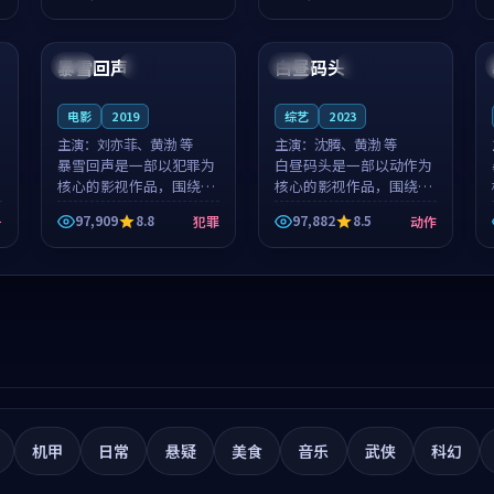
筑了影片基调。莫如初、
就，苏柏然与樊清晏的对
97:30
99:34
林星桥用细腻的表演撑起
手戏自然克制，让整部影
整部科幻电影...
片在悬念与...
暴雪回声
白昼码头
中国
独播
中国
热播
电影
2019
综艺
2023
主演：
刘亦菲、黄渤 等
主演：
沈腾、黄渤 等
暴雪回声是一部以犯罪为
白昼码头是一部以动作为
核心的影视作品，围绕危
核心的影视作品，围绕危
机、反转与人物成长展
机、反转与人物成长展
97,909
8.8
97,882
8.5
争
犯罪
动作
开，整体节奏紧凑，值得
开，整体节奏紧凑，值得
推荐观看。
推荐观看。
机甲
日常
悬疑
美食
音乐
武侠
科幻