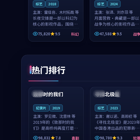
综艺
2018
综艺
2024
主演：
雷佳音、木村拓哉 等
主演：
张译、刘亦菲 等
长夜交锋是一部以科幻为
月面营救·典藏是一部以
核心的影视作品，围绕危
战争为核心的影视作品，
机、反转与人物成长展
围绕危机、反转与人物成
75,820
9.5
47,588
9.5
科幻
战
开，整体节奏紧凑，值得
长展开，整体节奏紧凑，
推荐观看。
值得推荐观看。
热门排行
99:22
99:18
致那时的我们
寻找北极星
中国
4K
中国
4K
纪录片
2019
综艺
2023
主演：
罗见微、沈意林 等
主演：
谢以诺、高若初 等
2019年的《致那时的我
《寻找北极星》是2023年
们》是高桥纯再度打磨的
中国香港出品的犯罪新
喜剧佳作。中国大陆的取
作，主创团队希望用公路
98,831
7.8
98,780
9.3
喜剧
犯
景与都市寓言的氛围相互
冒险的故事让观众停下来