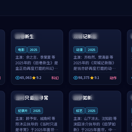
99:04
99:40
旧巷新生
双城记新版
英国
完结
中国
独播
电影
2025
动漫
2025
主演：
余之言、季棠夏 等
主演：
苏柏然、樊清晏 等
2025年的《旧巷新生》是
2025年的《双城记新版》
金正勋再度打磨的科幻佳
是钱亦舒再度打磨的动作
作。英国的取景与雨夜物
佳作。中国大陆的取景与
65,063
9.2
98,375
9.1
剧
科幻
动作
语的氛围相互成就，余之
沙漠探险的氛围相互成
言与季棠夏的对手戏自然
就，苏柏然与樊清晏的对
99:32
99:08
克制，让整部影片在悬念
手戏自然克制，让整部影
与温度之...
片在悬念与...
当时只道是寻常
旧梦如新
泰国
杜比
中国
高分
纪录片
2025
综艺
2025
主演：
顾予安、戚南柯 等
主演：
山下凉太、沈知韵 等
邢沐云执导的《当时只道
滨田凉介执导的《旧梦如
是寻常》于2025年面世，
新》于2025年面世，中国